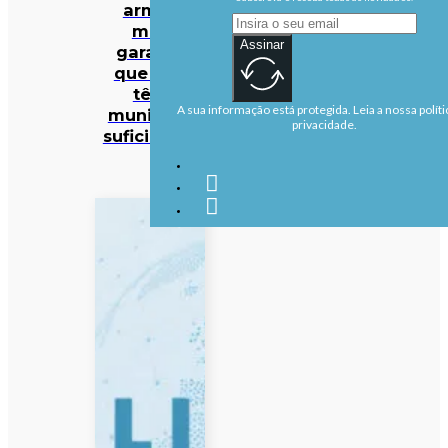
armas
mas
Assinar
garante
que EUA
têm
A sua informação está protegida. Leia a nossa políti
munições
privacidade.
suficientes