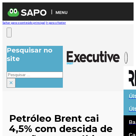
MENU
Saltar para o conteúdo principal
Ir para o footer
Pesquisar no
site
Pesquisar
×
Úl
Úl
Petróleo Brent cai
Ba
4,5% com descida de
Ca