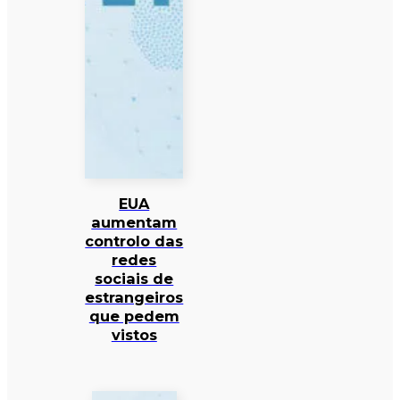
EUA
aumentam
controlo das
redes
sociais de
estrangeiros
que pedem
vistos