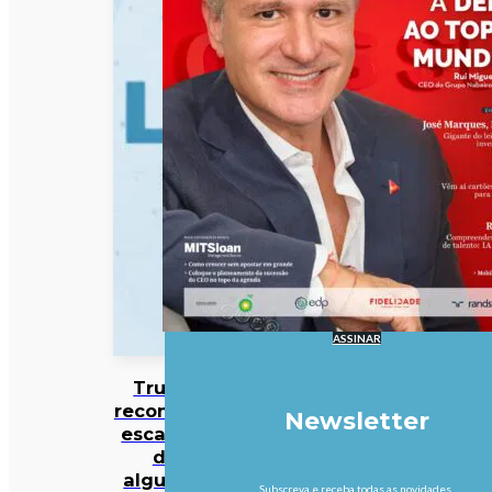
ASSINAR
Trump
reconhece
Newsletter
escassez
de
algumas
Subscreva e receba todas as novidades.