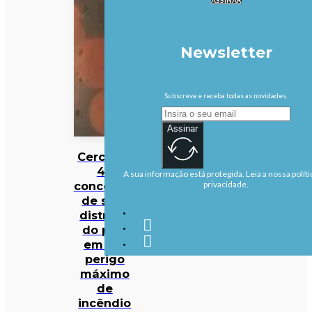
Newsletter
Subscreva e receba todas as novidades.
Assinar
Cerca de
40
A sua informação está protegida. Leia a nossa políti
concelhos
privacidade.
de sete
distritos
do país
em em
perigo
máximo
de
incêndio