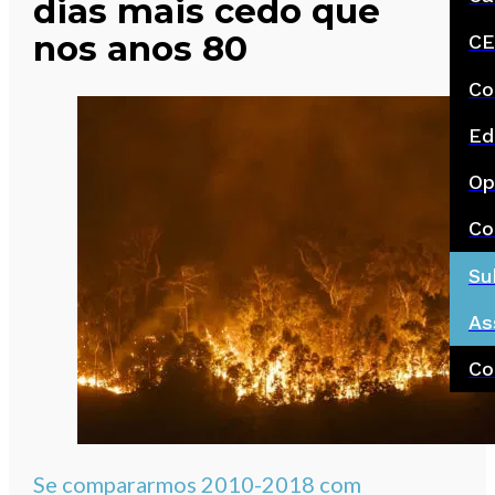
dias mais cedo que
nos anos 80
CE
Co
Ed
Op
Co
Su
As
Co
Se compararmos 2010-2018 com