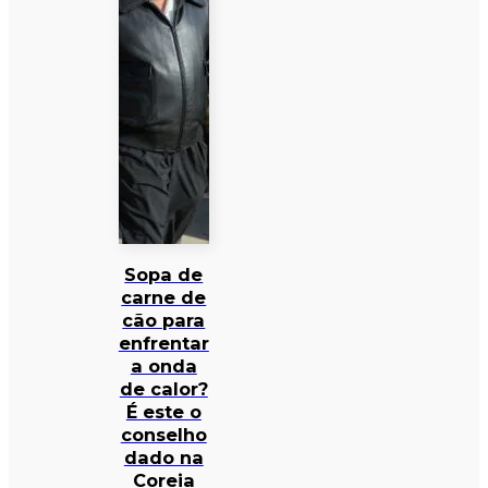
Sopa de
carne de
cão para
enfrentar
a onda
de calor?
É este o
conselho
dado na
Coreia