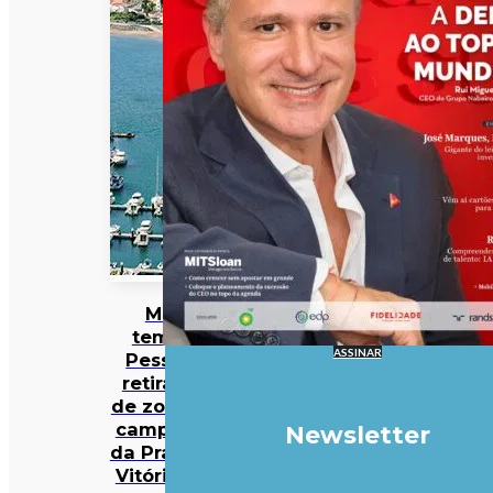
Mau
tempo:
ASSINAR
Pessoas
retiradas
de zona de
campismo
Newsletter
da Praia da
Vitória em