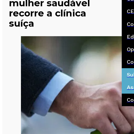
mulher saudável
recorre a clínica
CE
suíça
Co
Ed
Op
Co
Su
As
Co