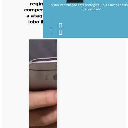
regime de
A sua informação está protegida. Leia a nossa políti
compensações
privacidade.
a ataques de
lobo ibérico