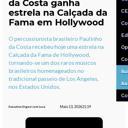
da Costa ganha
estrela na Calçada da
CE
Fama em Hollywood
Co
Ed
O percussionista brasileiro Paulinho
da Costa recebeu hoje uma estrela na
Op
Calçada da Fama de Hollywood,
Co
tornando-se um dos raros músicos
brasileiros homenageados no
Su
tradicional passeio de Los Angeles,
As
nos Estados Unidos.
Co
Maio 13, 2026
21:19
Executive Digest com Lusa