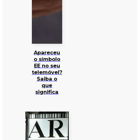
Apareceu
o símbolo
EE no seu
telemóvel?
Saiba o
que
significa