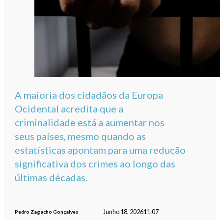
A maioria dos cidadãos da Europa
Ocidental acredita que a
criminalidade está a aumentar nos
seus países, mesmo quando as
estatísticas apontam para uma redução
significativa dos crimes ao longo das
últimas décadas.
Junho 18, 2026
11:07
Pedro Zagacho Gonçalves