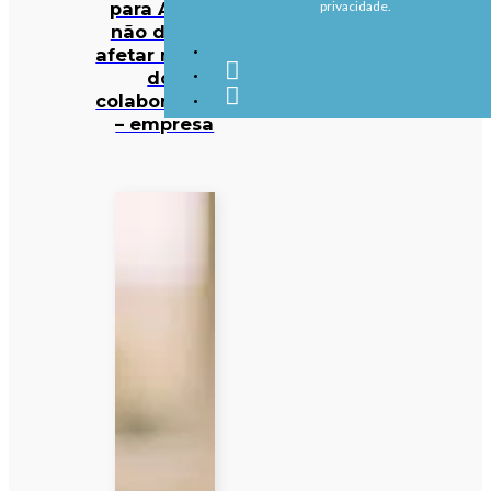
para Aveiro
privacidade.
não deverá
afetar maioria
dos
colaboradores
– empresa