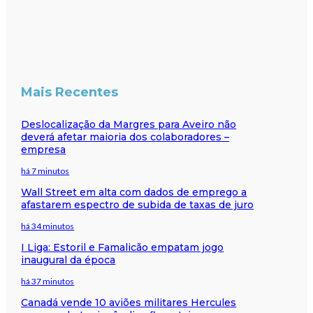
Mais Recentes
Deslocalização da Margres para Aveiro não
deverá afetar maioria dos colaboradores –
empresa
há 7 minutos
Wall Street em alta com dados de emprego a
afastarem espectro de subida de taxas de juro
há 34 minutos
I Liga: Estoril e Famalicão empatam jogo
inaugural da época
há 37 minutos
Canadá vende 10 aviões militares Hercules