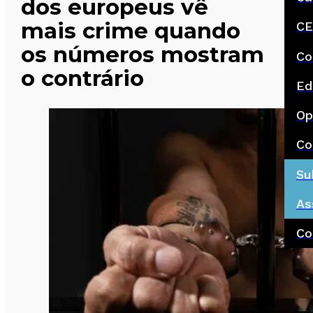
dos europeus vê
mais crime quando
CE
os números mostram
Co
o contrário
Ed
Op
Co
Su
As
Co