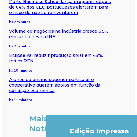
Porto Business School lança programa depois
de 64% dos CEO portugueses alertarem para
o risco de não se reinventarem
há 2 minutos
Volume de negócios na indústria cresce 6,5%
em junho, revela INE
há 8 minutos
Eclipse vai reduzir produção solar em 45%,
indica REN
há 10 minutos
Alunos do ensino superior particular e
cooperativo querem apoios em função da
condição económica
há 11 minutos
Mais
Notícias
Edição Impressa