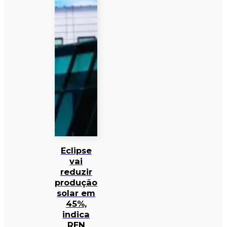
Eclipse
vai
reduzir
produção
solar em
45%,
indica
REN