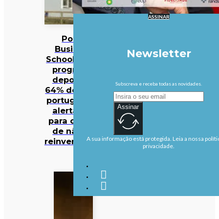
ASSINAR
Porto
Business
Newsletter
School lança
programa
depois de
Subscreva e receba todas as novidades.
64% dos CEO
portugueses
Assinar
alertarem
para o risco
de não se
A sua informação está protegida. Leia a nossa políti
reinventarem
privacidade.