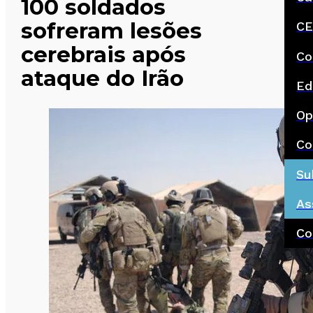
100 soldados
sofreram lesões
CE
cerebrais após
Co
ataque do Irão
Ed
Op
Co
Su
As
Co