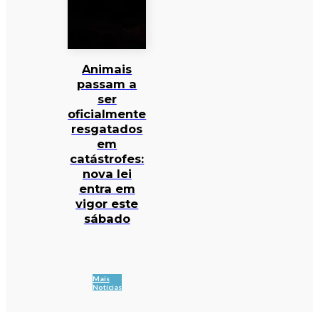
Animais
passam a
ser
oficialmente
resgatados
em
catástrofes:
nova lei
entra em
vigor este
sábado
Mais
Notícias