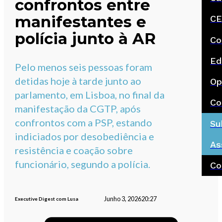
confrontos entre
manifestantes e
CE
polícia junto à AR
Co
Ed
Pelo menos seis pessoas foram
detidas hoje à tarde junto ao
Op
parlamento, em Lisboa, no final da
Co
manifestação da CGTP, após
confrontos com a PSP, estando
Su
indiciados por desobediência e
As
resistência e coação sobre
funcionário, segundo a polícia.
Co
Junho 3, 2026
20:27
Executive Digest com Lusa