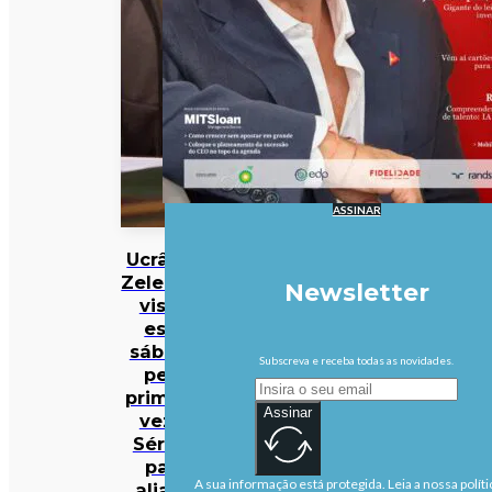
ASSINAR
Ucrânia:
Zelensky
Newsletter
visita
este
sábado
Subscreva e receba todas as novidades.
pela
primeira
Assinar
vez a
Sérvia,
país
A sua informação está protegida. Leia a nossa políti
aliado