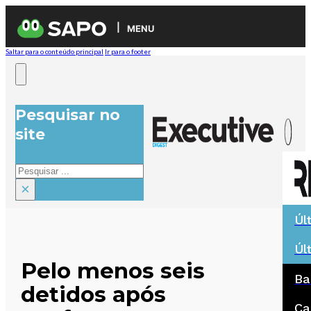
MENU
Saltar para o conteúdo principal
Ir para o footer
Pesquisar no
site
Pesquisar
×
Úl
Úl
Pelo menos seis
Ba
detidos após
Ca