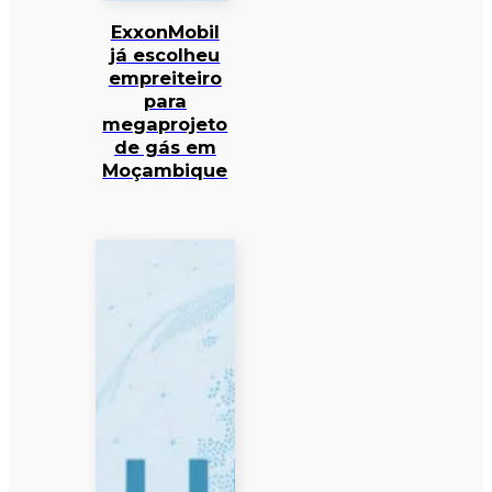
ExxonMobil
já escolheu
empreiteiro
para
megaprojeto
de gás em
Moçambique