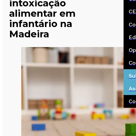
intoxicação
alimentar em
CE
infantário na
Co
Madeira
Ed
Op
Co
Su
As
Co