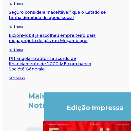
há 1 hora
Seguro considera inaceitável” que o Estado se
tenha demitido do apoio social
há 1 hora
ExxonMobil já escolheu empreiteiro para
megaprojeto de gás em Moçambique
há 1 hora
PR angolano autoriza acordo de
financiamento de 1.000 ME com banco
Société Générale
há 2 horas
Mais
Notícias
Edição Impressa