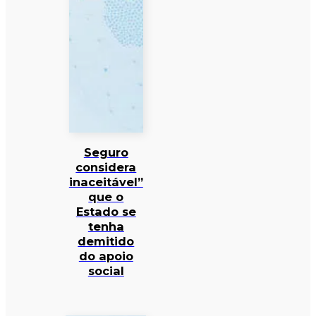
Seguro
considera
inaceitável”
que o
Estado se
tenha
demitido
do apoio
social