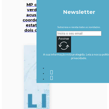
MP cabo-
verdiano
Newsletter
acusa ex-
coordenador
estatal de
Subscreva e receba todas as novidades.
dois crimes
Assinar
A sua informação está protegida. Leia a nossa políti
privacidade.