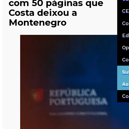
com 50 páginas que
Costa deixou a
CE
Montenegro
Co
Ed
Op
Co
Su
As
Co