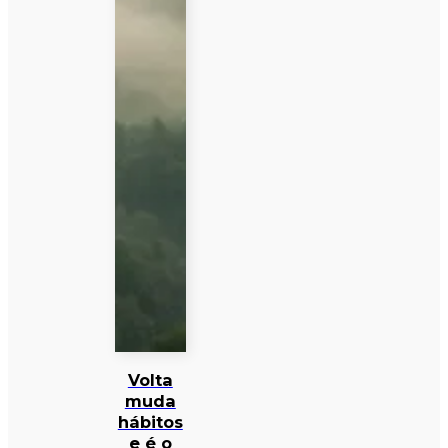
Volta
muda
hábitos
e é o