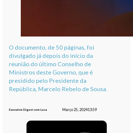
O documento, de 50 páginas, foi
divulgado já depois do início da
reunião do último Conselho de
Ministros deste Governo, que é
presidido pelo Presidente da
República, Marcelo Rebelo de Sousa.
Março 25, 2024
13:59
Executive Digest com Lusa