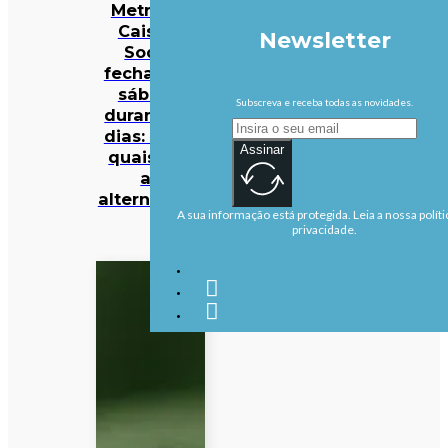
Metro do
Cais do
Newsletter
Sodré
fecha este
sábado
Subscreva e receba todas as novidades.
durante 19
dias: saiba
Assinar
quais são
as
alternativas
A sua informação está protegida. Leia a nossa políti
privacidade.