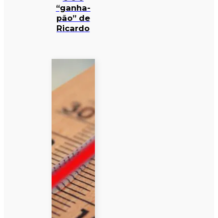
“ganha-
pão” de
Ricardo