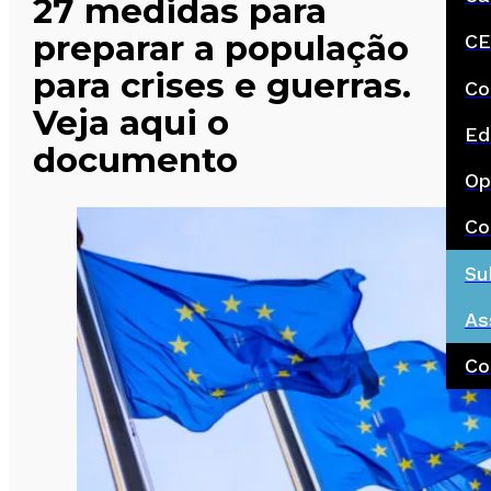
27 medidas para
preparar a população
CE
para crises e guerras.
Co
Veja aqui o
Ed
documento
Op
Co
Su
As
Co