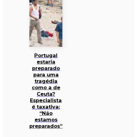
Portugal
estaria
preparado
para uma
tragédia
como a de
Ceuta?
Especialista
é taxativa:
“Não
estamos
preparados”