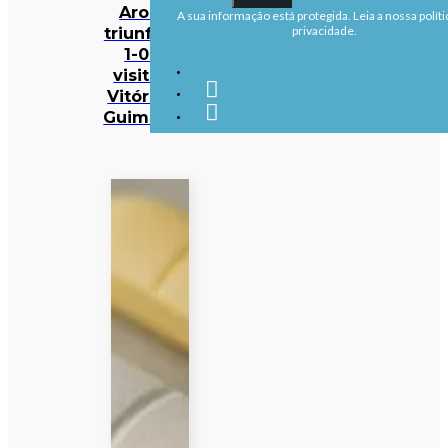
Arouca
A sua informação está protegida. Leia a nossa políti
triunfa por
privacidade.
1-0 na
visita ao
Vitória de
Guimarães