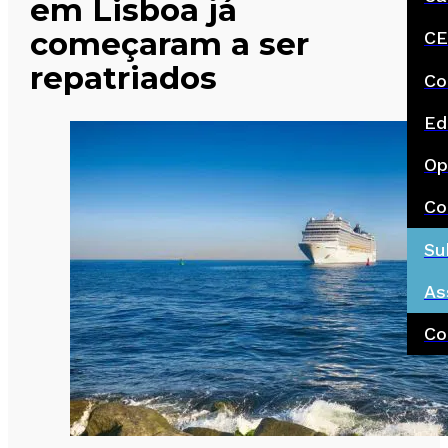
em Lisboa já
começaram a ser
CE
repatriados
Co
Ed
Op
Co
Su
As
Co