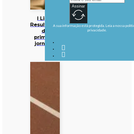
Assinar
I Liga:
Resultados
A sua informação está protegida. Leia a nossa políti
da
privacidade.
primeira
jornada