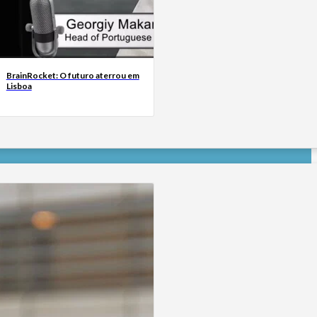
BrainRocket: O futuro aterrou em
Lisboa