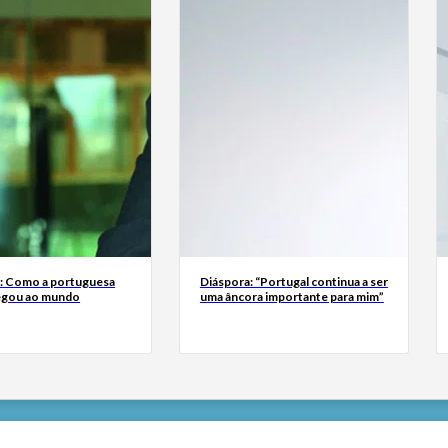
a: Como a portuguesa
Diáspora: “Portugal continua a ser
egou ao mundo
uma âncora importante para mim”