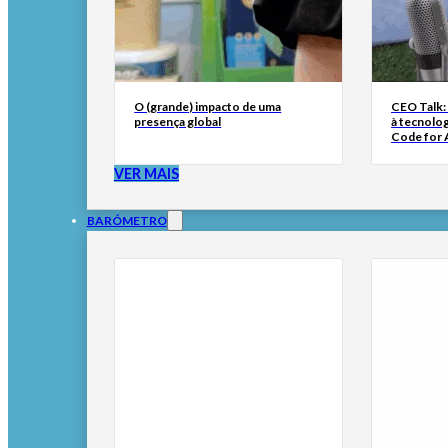
O (grande) impacto de uma
CEO Talk:
presença global
à tecnolog
Code for A
VER MAIS
BARÓMETRO