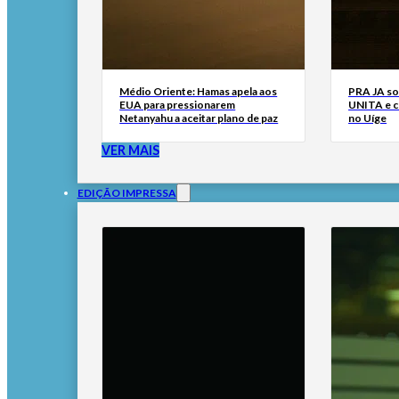
Médio Oriente: Hamas apela aos
PRA JA so
EUA para pressionarem
UNITA e cr
Netanyahu a aceitar plano de paz
no Uíge
VER MAIS
EDIÇÃO IMPRESSA