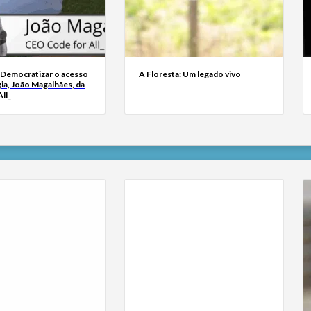
 Democratizar o acesso
A Floresta: Um legado vivo
ia, João Magalhães, da
ll_