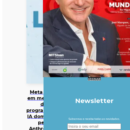
ASSINAR
Meta entra
em mercado
Newsletter
da
programação
IA dominado
Subscreva e receba todas as novidades.
pela
Anthropic e