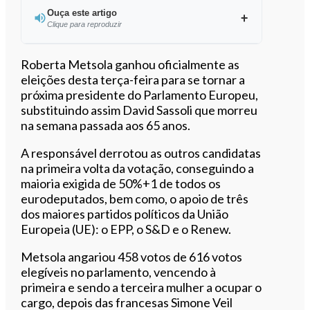
Ouça este artigo
Clique para reproduzir
Ouvir este artigo
Roberta Metsola ganhou oficialmente as
eleições desta terça-feira para se tornar a
próxima presidente do Parlamento Europeu,
substituindo assim David Sassoli que morreu
na semana passada aos 65 anos.
A responsável derrotou as outros candidatas
na primeira volta da votação, conseguindo a
maioria exigida de 50%+1 de todos os
eurodeputados, bem como, o apoio de três
dos maiores partidos políticos da União
Europeia (UE): o EPP, o S&D e o Renew.
Metsola angariou 458 votos de 616 votos
elegíveis no parlamento, vencendo à
primeira e sendo a terceira mulher a ocupar o
cargo, depois das francesas Simone Veil