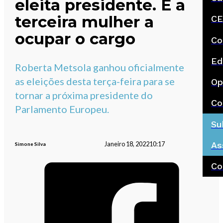
eleita presidente. É a
terceira mulher a
CE
ocupar o cargo
Co
Ed
Roberta Metsola ganhou oficialmente
as eleições desta terça-feira para se
Op
tornar a próxima presidente do
Co
Parlamento Europeu.
Su
As
Janeiro 18, 2022
10:17
Simone Silva
Co