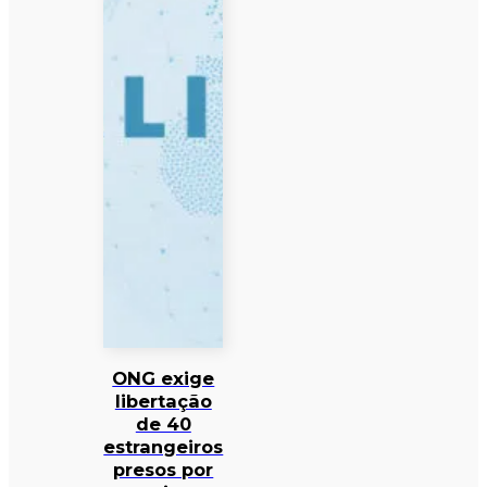
ONG exige
libertação
de 40
estrangeiros
presos por