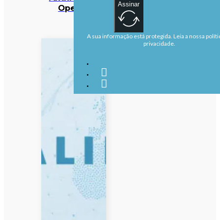
Assinar
OpenAI
A sua informação está protegida. Leia a nossa políti
privacidade.