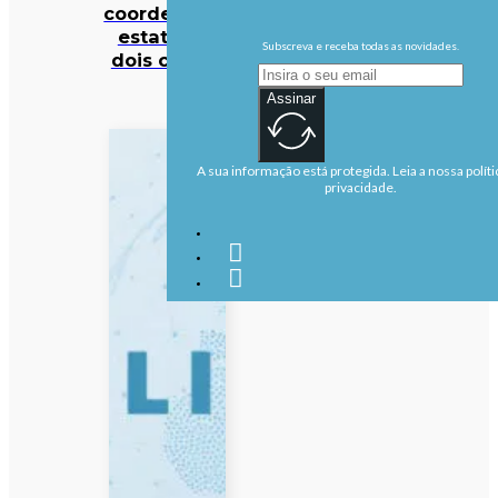
coordenador
estatal de
Subscreva e receba todas as novidades.
dois crimes
Assinar
A sua informação está protegida. Leia a nossa políti
privacidade.