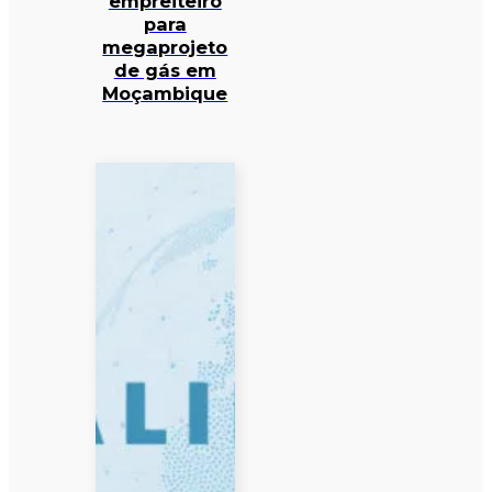
empreiteiro
para
megaprojeto
de gás em
Moçambique