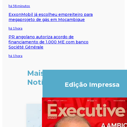
há 58 minutos
ExxonMobil já escolheu empreiteiro para
megaprojeto de gás em Moçambique
há 1 hora
PR angolano autoriza acordo de
financiamento de 1.000 ME com banco
Société Générale
há 1 hora
Mais
Notícias
Edição Impressa