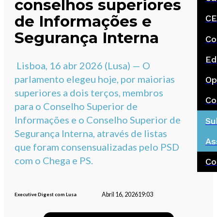
conselhos superiores
de Informações e
CE
Segurança Interna
Co
Ed
Lisboa, 16 abr 2026 (Lusa) — O
parlamento elegeu hoje, por maiorias
Op
superiores a dois terços, membros
Co
para o Conselho Superior de
Informações e o Conselho Superior de
Su
Segurança Interna, através de listas
As
que foram consensualizadas pelo PSD
com o Chega e PS.
Co
Abril 16, 2026
19:03
Executive Digest com Lusa