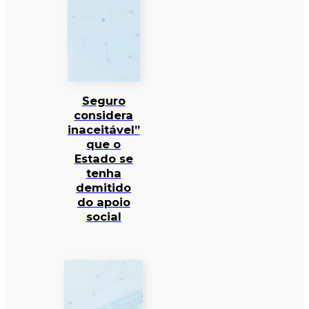
Seguro
considera
inaceitável”
que o
Estado se
tenha
demitido
do apoio
social