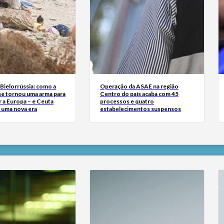
Bielorrússia: como a
Operação da ASAE na região
se tornou uma arma para
Centro do país acaba com 45
 a Europa – e Ceuta
processos e quatro
r uma nova era
estabelecimentos suspensos