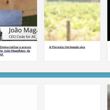
 Democratizar o acesso
A Floresta: Um legado vivo
ia, João Magalhães, da
ll_