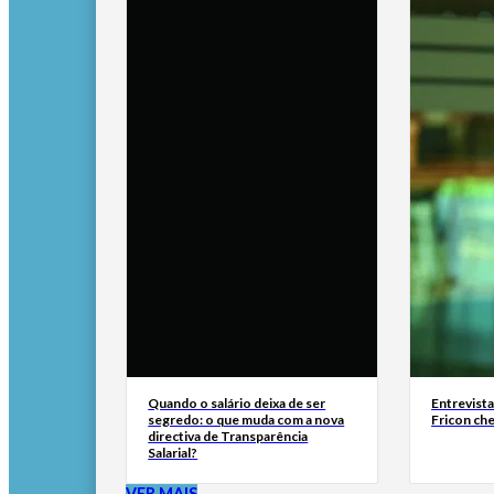
Quando o salário deixa de ser
Entrevist
segredo: o que muda com a nova
Fricon ch
directiva de Transparência
Salarial?
VER MAIS