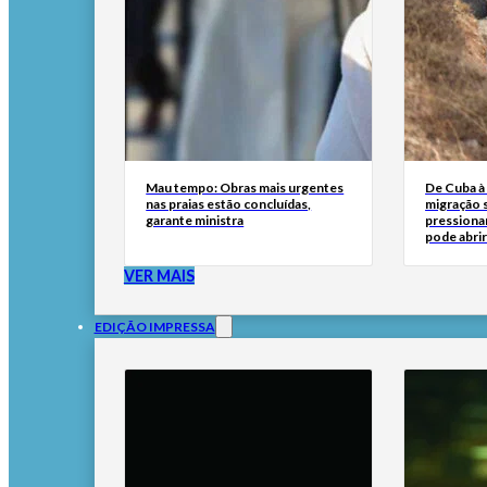
Mau tempo: Obras mais urgentes
De Cuba à 
nas praias estão concluídas,
migração 
garante ministra
pressionar
pode abri
VER MAIS
EDIÇÃO IMPRESSA