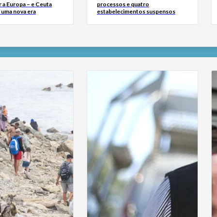
 a Europa – e Ceuta
processos e quatro
r uma nova era
estabelecimentos suspensos