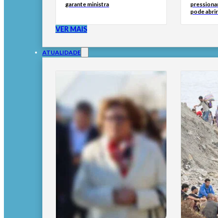
garante ministra
pressionar
pode abri
VER MAIS
ATUALIDADE