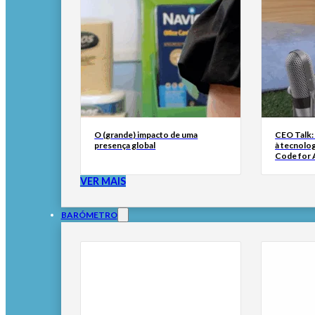
O (grande) impacto de uma
CEO Talk:
presença global
à tecnolog
Code for A
VER MAIS
BARÓMETRO