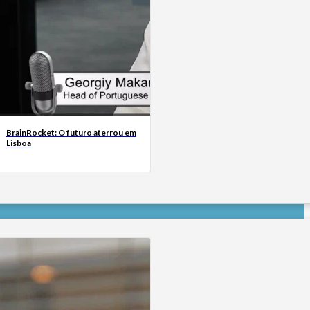
BrainRocket: O futuro aterrou em
Lisboa