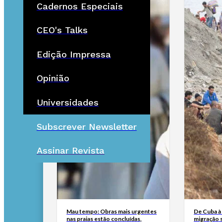
Cadernos Especiais
CEO's Talks
Edição Impressa
Opinião
Universidades
Subscrever Newsletter
Assinar Revista
Mau tempo: Obras mais urgentes
De Cuba à 
nas praias estão concluídas,
migração 