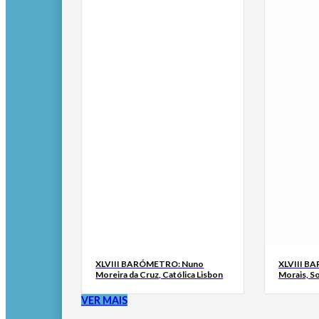
XLVIII BARÓMETRO: Nuno
XLVIII B
Moreira da Cruz, Católica Lisbon
Morais, S
VER MAIS