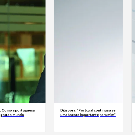
a: Como a portuguesa
Diáspora: “Portugal continua a ser
egou ao mundo
uma âncora importante para mim”