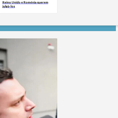
Reino Unido e Roménia querem
julgá-los