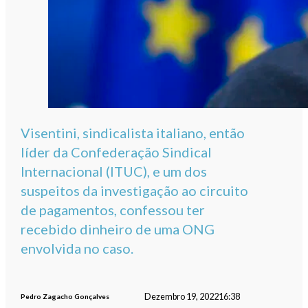
Visentini, sindicalista italiano, então
líder da Confederação Sindical
Internacional (ITUC), e um dos
suspeitos da investigação ao circuito
de pagamentos, confessou ter
recebido dinheiro de uma ONG
envolvida no caso.
Dezembro 19, 2022
16:38
Pedro Zagacho Gonçalves