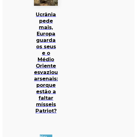
Ucrânia
pede
mais,
Europa
guarda
os seus
e o
Médio
Oriente
esvaziou
arsenais:
porque
estão a
faltar
mísseis
Patriot?
Mais