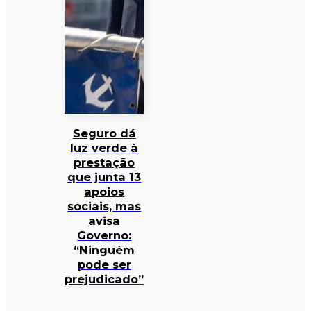
Seguro dá
luz verde à
prestação
que junta 13
apoios
sociais, mas
avisa
Governo:
“Ninguém
pode ser
prejudicado”