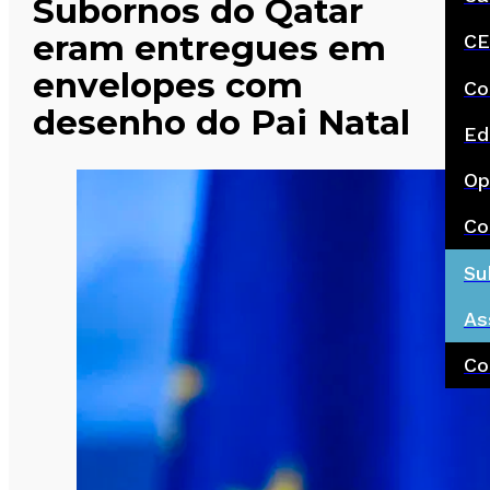
Subornos do Qatar
eram entregues em
CE
envelopes com
Co
desenho do Pai Natal
Ed
Op
Co
Su
As
Co