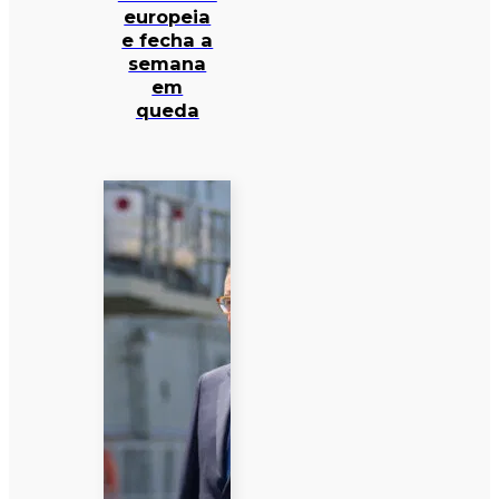
europeia
e fecha a
semana
em
queda