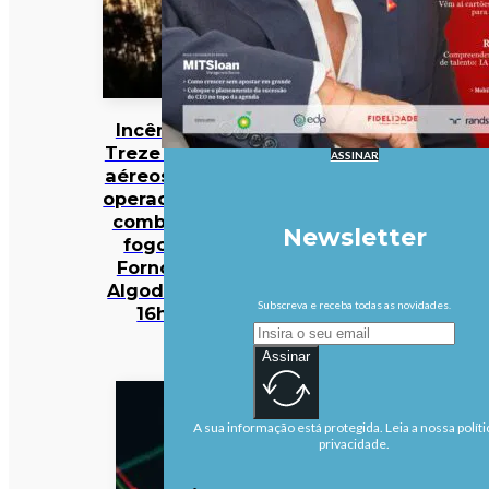
Incêndios:
Treze meios
ASSINAR
aéreos e 301
operacionais
combatem
Newsletter
fogo em
Fornos de
Algodres às
Subscreva e receba todas as novidades.
16h50
Assinar
A sua informação está protegida. Leia a nossa políti
privacidade.