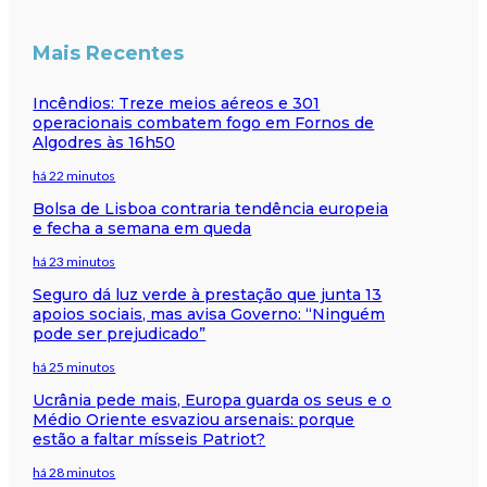
Mais Recentes
Incêndios: Treze meios aéreos e 301
operacionais combatem fogo em Fornos de
Algodres às 16h50
há 22 minutos
Bolsa de Lisboa contraria tendência europeia
e fecha a semana em queda
há 23 minutos
Seguro dá luz verde à prestação que junta 13
apoios sociais, mas avisa Governo: “Ninguém
pode ser prejudicado”
há 25 minutos
Ucrânia pede mais, Europa guarda os seus e o
Médio Oriente esvaziou arsenais: porque
estão a faltar mísseis Patriot?
há 28 minutos