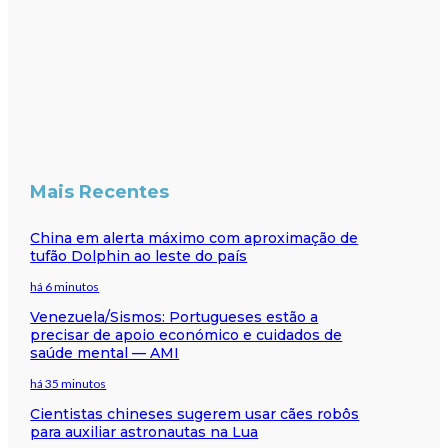
Mais Recentes
China em alerta máximo com aproximação de
tufão Dolphin ao leste do país
há 6 minutos
Venezuela/Sismos: Portugueses estão a
precisar de apoio económico e cuidados de
saúde mental — AMI
há 35 minutos
Cientistas chineses sugerem usar cães robôs
para auxiliar astronautas na Lua