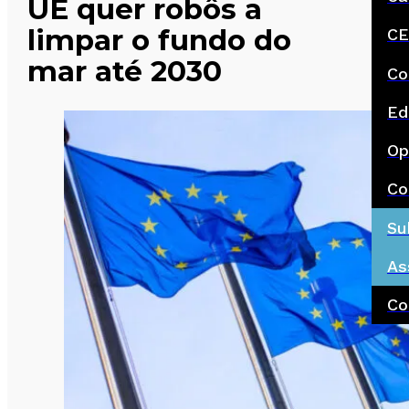
UE quer robôs a
limpar o fundo do
CE
mar até 2030
Co
Ed
Op
Co
Su
As
Co