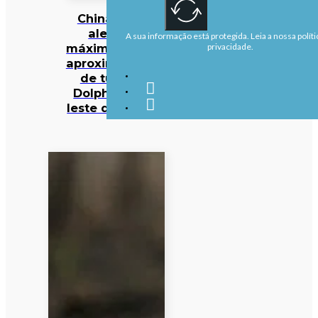
China em
alerta
A sua informação está protegida. Leia a nossa políti
máximo com
privacidade.
aproximação
de tufão
Dolphin ao
leste do país