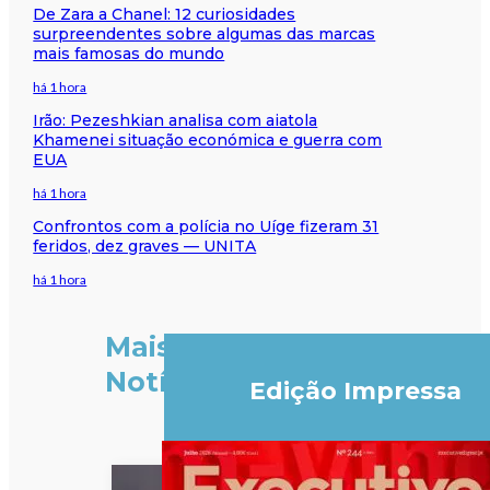
De Zara a Chanel: 12 curiosidades
surpreendentes sobre algumas das marcas
mais famosas do mundo
há 1 hora
Irão: Pezeshkian analisa com aiatola
Khamenei situação económica e guerra com
EUA
há 1 hora
Confrontos com a polícia no Uíge fizeram 31
feridos, dez graves — UNITA
há 1 hora
Mais
Notícias
Edição Impressa