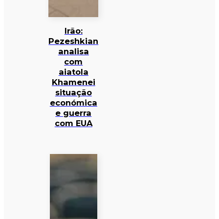
Irão:
Pezeshkian
analisa
com
aiatola
Khamenei
situação
económica
e guerra
com EUA