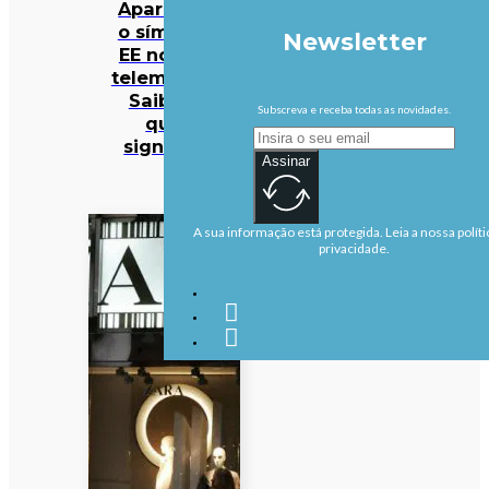
Apareceu
o símbolo
Newsletter
EE no seu
telemóvel?
Saiba o
Subscreva e receba todas as novidades.
que
significa
Assinar
A sua informação está protegida. Leia a nossa políti
privacidade.