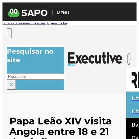
MENU
Saltar para o conteúdo principal
Ir para o footer
Pesquisar no
site
Pesquisar
×
Úl
Úl
Papa Leão XIV visita
Ba
Angola entre 18 e 21
Ca