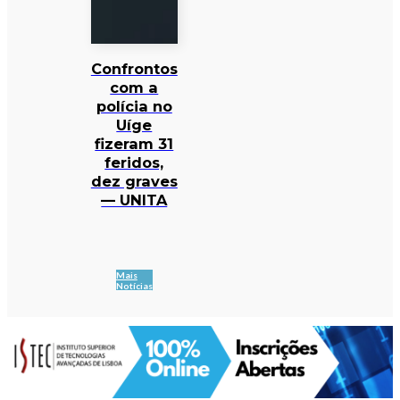
Confrontos
com a
polícia no
Uíge
fizeram 31
feridos,
dez graves
— UNITA
Mais
Notícias