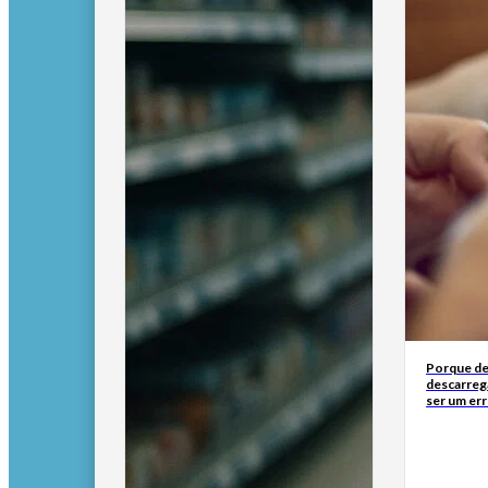
Porque de
descarreg
ser um err