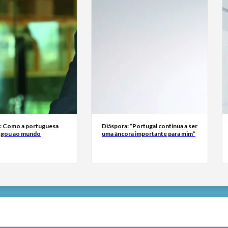
a: Como a portuguesa
Diáspora: “Portugal continua a ser
egou ao mundo
uma âncora importante para mim”