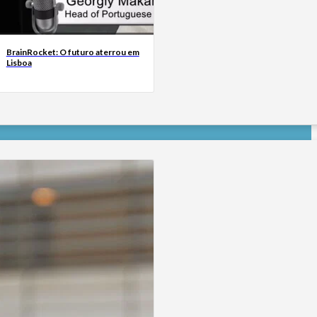
BrainRocket: O futuro aterrou em
Lisboa