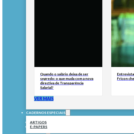
Quando o salário deixa de ser
Entrevist
segredo: o que muda com a nova
Fricon ch
directiva de Transparência
Salarial?
VER MAIS
CADERNOS ESPECIAIS
ARTIGOS
E-PAPERS