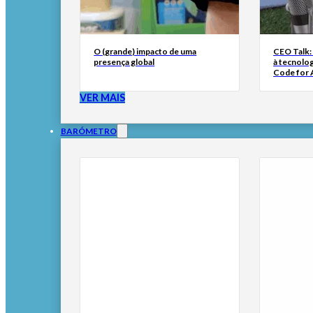
O (grande) impacto de uma
CEO Talk:
presença global
à tecnolog
Code for A
VER MAIS
BARÓMETRO