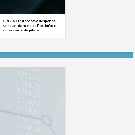
URGENTE: Aeronave despenha-
se no aeródromo de Portimão e
causa morte do piloto