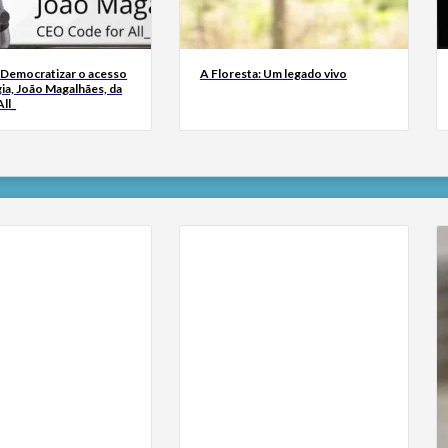
 Democratizar o acesso
A Floresta: Um legado vivo
ia, João Magalhães, da
ll_