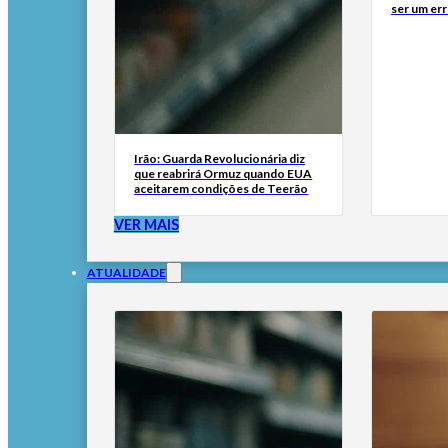
ser um err
Irão: Guarda Revolucionária diz
que reabrirá Ormuz quando EUA
aceitarem condições de Teerão
VER MAIS
ATUALIDADE