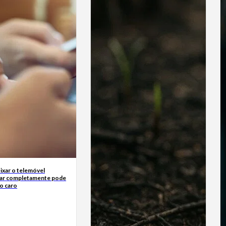
ixar o telemóvel
ar completamente pode
o caro