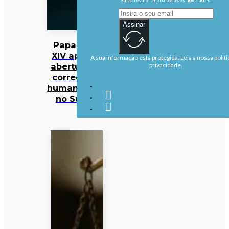
Assinar
Papa Leão
XIV apela à
A sua informação está protegida. Leia a nossa políti
abertura de
privacidade.
corredores
humanitários
no Sudão