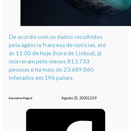
De acordo com os dados recolhidos
pela agência francesa de notícias, até
às 11:00 de hoje (hora de Lisboa), já
morreram pelo menos 813.733
pessoas e há mais de 23.689.860
infetados em 196 países.
Agosto 25, 2020
12:59
Executive Digest