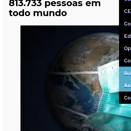
813.733 pessoas em
todo mundo
CE
Co
Ed
Op
Co
Su
As
Co