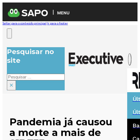
MENU
Saltar para o conteúdo principal
Ir para o footer
Pesquisar no
site
Pesquisar
×
Úl
Úl
Pandemia já causou
Ba
a morte a mais de
Ca