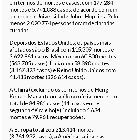
em termos de mortes e casos, com 177.284
mortes e 5.741.088 casos, de acordo com um
balanço da Universidade Johns Hopkins. Pelo
menos 2.020.774 pessoas foram declaradas
curadas.
Depois dos Estados Unidos, os países mais
afetados são o Brasil com 115.309 mortes e
3.622.861 casos, México com 60.800 mortes
(563.705 casos), Índia com 58.390 mortes
(3.167.323 casos) e Reino Unido Unidos com
41.433 mortes (326.614 casos).
A China (excluindo os territórios de Hong
Kong e Macau) contabilizou oficialmente um
total de 84.981 casos (14 novos entre
segunda-feira e hoje), incluindo 4.634
mortes e 79.961 recuperações.
A Europa totalizou 213.414 mortes
(3.761.932 casos), a América Latina e as