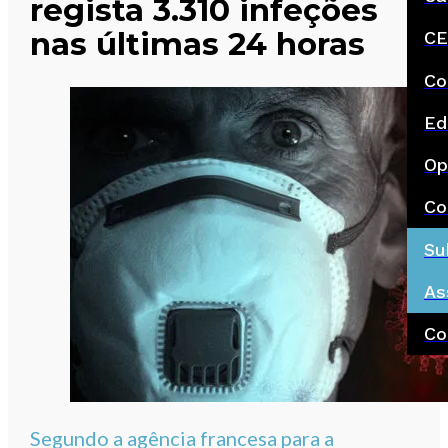
regista 3.310 infeções
nas últimas 24 horas
CE
Co
Ed
Op
Co
Su
As
Co
Segundo a agência francesa para a