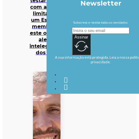
testar NATO
Newsletter
com ataque
limitado a
um Estado-
Subscreva e receba todas as novidades.
membro já
este outono,
Assinar
alerta
intelegência
dos EUA
A sua informação está protegida. Leia a nossa políti
privacidade.