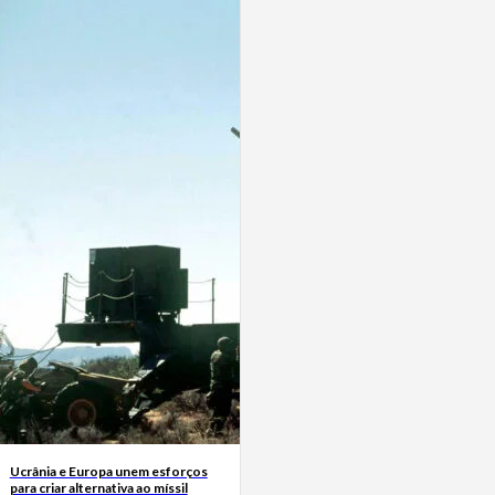
Ucrânia e Europa unem esforços
para criar alternativa ao míssil