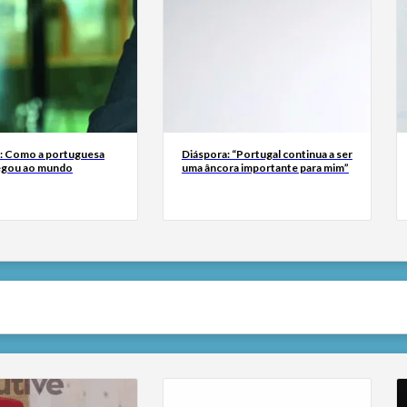
a: Como a portuguesa
Diáspora: “Portugal continua a ser
egou ao mundo
uma âncora importante para mim”