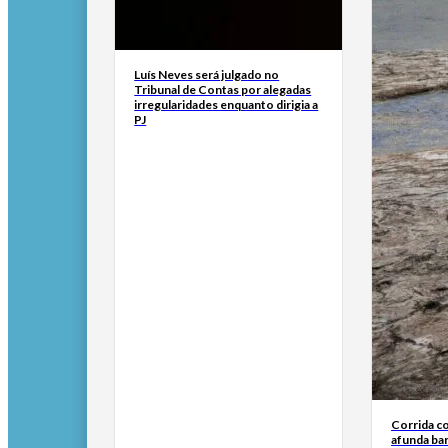
Luís Neves será julgado no
Tribunal de Contas por alegadas
irregularidades enquanto dirigia a
PJ
Corrida c
afunda ba