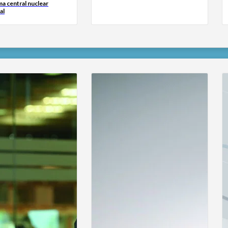
ima central nuclear
al