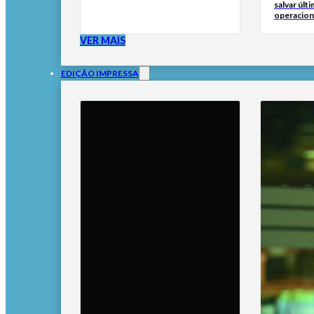
salvar últ
operacion
VER MAIS
EDIÇÃO IMPRESSA