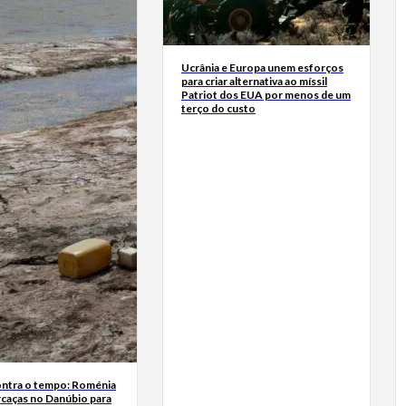
Ucrânia e Europa unem esforços
para criar alternativa ao míssil
Patriot dos EUA por menos de um
terço do custo
ontra o tempo: Roménia
rcaças no Danúbio para