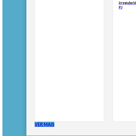
irregulari
PJ
VER MAIS