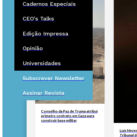
Cadernos Especiais
CEO's Talks
Edição Impressa
Opinião
Universidades
Subscrever Newsletter
Assinar Revista
Conselho da Paz de Trump atribui
primeiro contrato em Gaza para
construir base militar
Luís Neves
Tribunal 