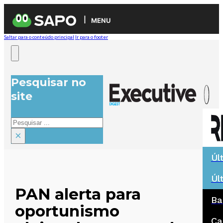
MENU
Saltar para o conteúdo principal
Ir para o footer
Pesquisar no
site
Pesquisar
×
Úl
Úl
PAN alerta para
Ba
oportunismo
Ca