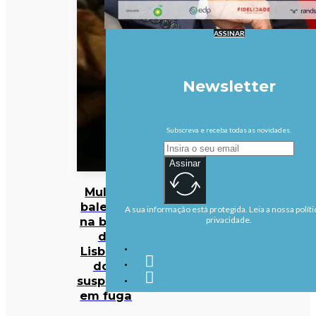
ASSINAR
Newsletter
Subscreva e receba todas as novidades.
Assinar
Mulher
baleada
A sua informação está protegida. Leia a nossa políti
na baixa
privacidade.
de
Lisboa e
dois
suspeitos
em fuga