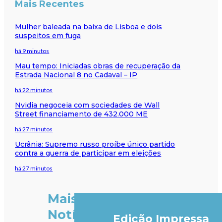
Mais Recentes
Mulher baleada na baixa de Lisboa e dois
suspeitos em fuga
há 9 minutos
Mau tempo: Iniciadas obras de recuperação da
Estrada Nacional 8 no Cadaval – IP
há 22 minutos
Nvidia negoceia com sociedades de Wall
Street financiamento de 432.000 ME
há 27 minutos
Ucrânia: Supremo russo proíbe único partido
contra a guerra de participar em eleições
há 27 minutos
Mais
Notícias
Edição Impressa