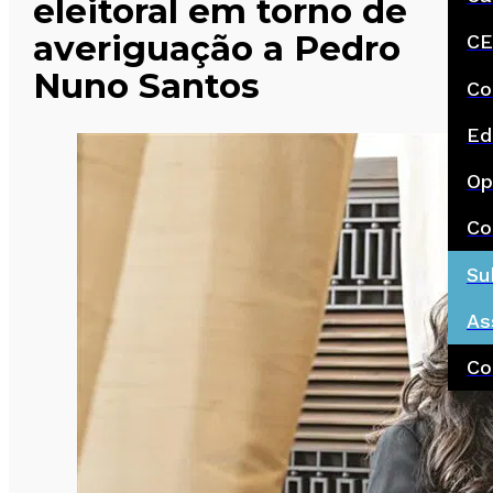
eleitoral em torno de
averiguação a Pedro
CE
Nuno Santos
Co
Ed
Op
Co
Su
As
Co