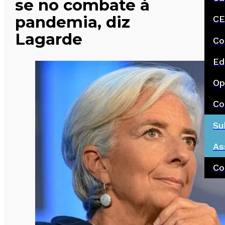
se no combate à
pandemia, diz
CE
Lagarde
Co
Ed
Op
Co
Su
As
Co