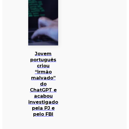
Jovem
português
criou
“irmão
malvado”
do
ChatGPT e
acabou
investigado
pela PJ e
pelo FBI