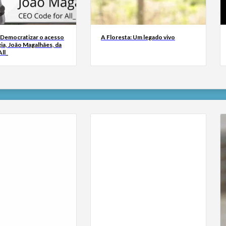
 Democratizar o acesso
A Floresta: Um legado vivo
ia, João Magalhães, da
ll_