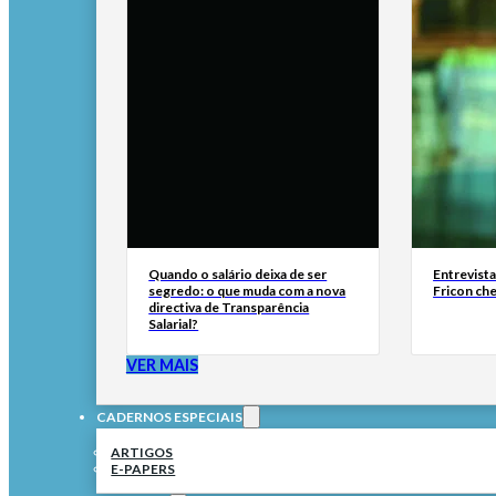
Quando o salário deixa de ser
Entrevist
segredo: o que muda com a nova
Fricon ch
directiva de Transparência
Salarial?
VER MAIS
CADERNOS ESPECIAIS
ARTIGOS
E-PAPERS