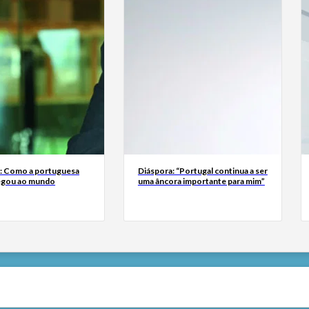
a: Como a portuguesa
Diáspora: “Portugal continua a ser
egou ao mundo
uma âncora importante para mim”