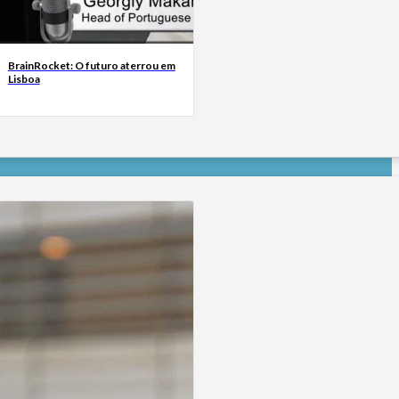
BrainRocket: O futuro aterrou em
Lisboa