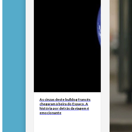
As cinzas deste bulldog francês
chegaram à beira do Espaço. A
história por detrás da viagem é
emocionante