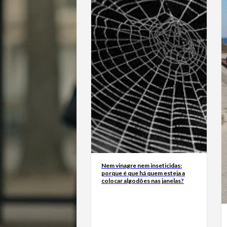
Nem vinagre nem inseticidas:
porque é que há quem esteja a
colocar algodões nas janelas?