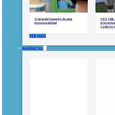
O (grande) impacto de uma
CEO Talk:
presença global
à tecnolog
Code for A
VER MAIS
BARÓMETRO