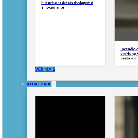
história por detrás da viagem é
emocionante
Incêndio 
em Hong 
beata — i
VER MAIS
ATUALIDADE