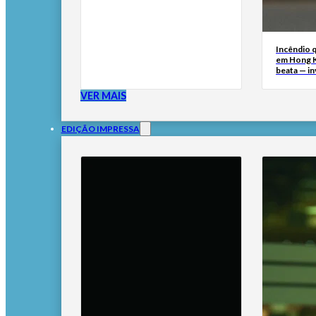
Incêndio 
em Hong 
beata — i
VER MAIS
EDIÇÃO IMPRESSA