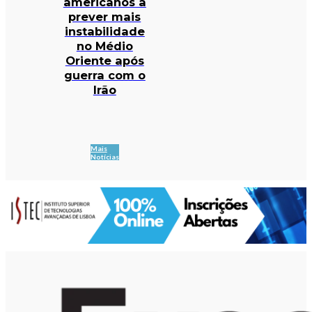
americanos a
prever mais
instabilidade
no Médio
Oriente após
guerra com o
Irão
Mais
Notícias