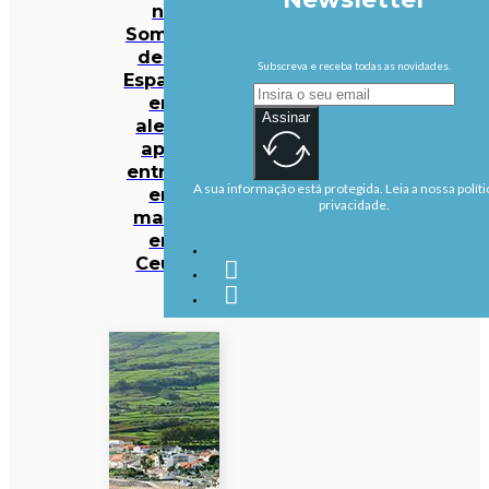
na
Somália
deixa
Subscreva e receba todas as novidades.
Espanha
em
Assinar
alerta
após
entrada
A sua informação está protegida. Leia a nossa políti
em
privacidade.
massa
em
Ceuta