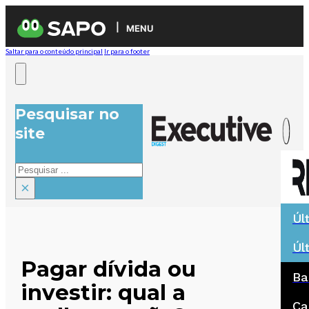
MENU
Saltar para o conteúdo principal
Ir para o footer
Pesquisar no
site
Pesquisar
×
Úl
Úl
Pagar dívida ou
Ba
investir: qual a
Ca