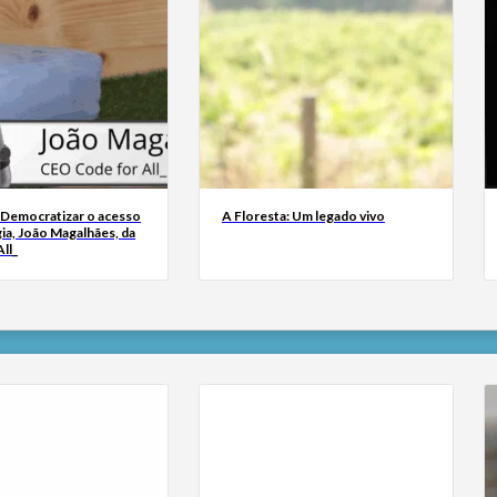
 Democratizar o acesso
A Floresta: Um legado vivo
ia, João Magalhães, da
ll_