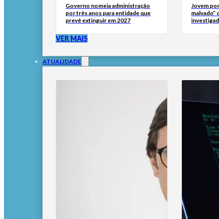
Governo nomeia administração
Jovem por
por três anos para entidade que
malvado” 
prevê extinguir em 2027
investigad
VER MAIS
ATUALIDADE