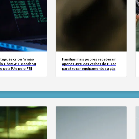
tuguês criou “irmão
Famílias mais pobres receberam
do ChatGPT e acabou
apenas 35% das verbas do E-Lar
o pela PJ e pelo FBI
para trocar equipamentos a gás