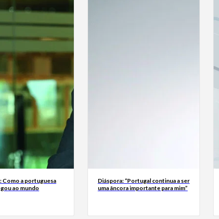
a: Como a portuguesa
Diáspora: “Portugal continua a ser
egou ao mundo
uma âncora importante para mim”