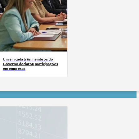
Um em cada três membros do
Governo declarou participações
em empresas