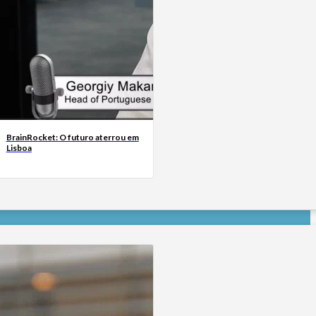
BrainRocket: O futuro aterrou em
Lisboa