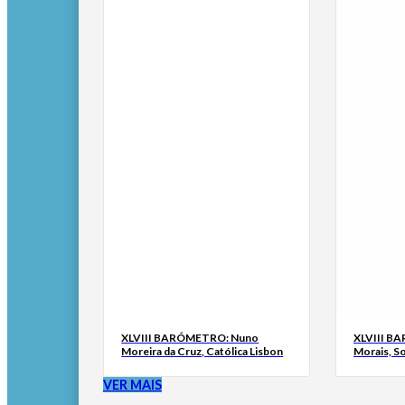
XLVIII BARÓMETRO: Nuno
XLVIII B
Moreira da Cruz, Católica Lisbon
Morais, S
VER MAIS