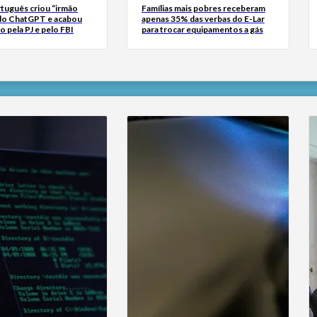
tuguês criou “irmão
Famílias mais pobres receberam
do ChatGPT e acabou
apenas 35% das verbas do E-Lar
o pela PJ e pelo FBI
para trocar equipamentos a gás