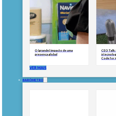
O (grande) impacto de uma
CEO Talk:
presença global
à tecnolog
Code for A
VER MAIS
BARÓMETRO