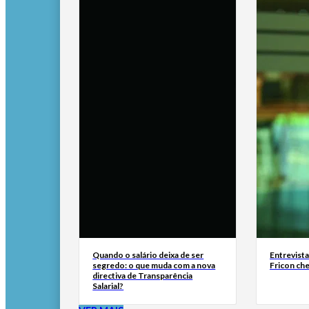
Quando o salário deixa de ser
Entrevist
segredo: o que muda com a nova
Fricon ch
directiva de Transparência
Salarial?