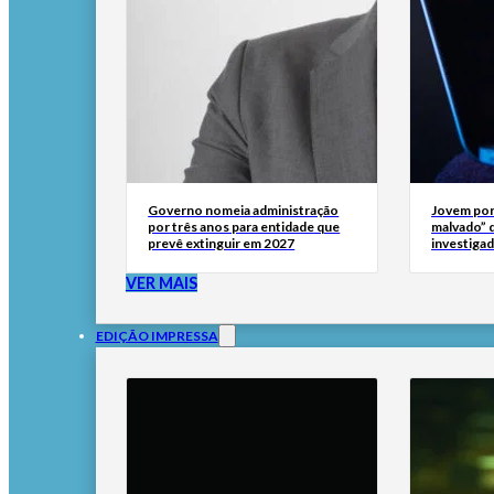
Governo nomeia administração
Jovem por
por três anos para entidade que
malvado” 
prevê extinguir em 2027
investigad
VER MAIS
EDIÇÃO IMPRESSA