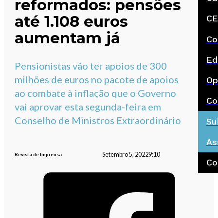
reformados: pensões
até 1.108 euros
CE
aumentam já
Co
Ed
Pensionistas vão ter apoios de 300
milhões de euros no pacote de apoios
Op
ao combate à inflação que o Governo
Co
vai aprovar esta segunda-feira em
Conselho de Ministros Extraordinário
Su
As
Setembro 5, 2022
9:10
Revista de Imprensa
Co