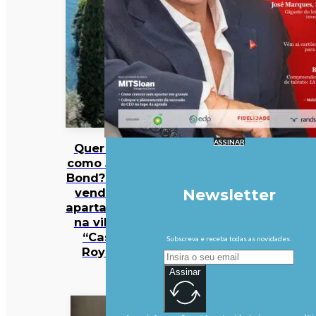
ASSINAR
Quer viver
como James
Bond? Está à
venda um
Newsletter
apartamento
na villa de
“Casino
Subscreva e receba todas as novidades.
Royale”
Assinar