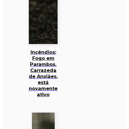
Incêndios:
Fogo em
Parambos,
Carrazeda
de Ansiães,
está
novamente
ativo