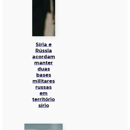
Síria e
Rússia
acordam
manter
duas
bases
militares
russas
em
território
sírio