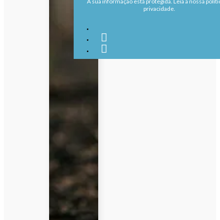
A sua informação está protegida. Leia a nossa políti
privacidade.