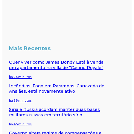
Mais Recentes
Quer viver como James Bond? Está à venda
um apartamento na villa de “Casino Royale”
há 24 minutos
Incêndios: Fogo em Parambos, Carrazeda de
Ansiães, está novamente ativo
há 39 minutos
Síria e Rússia acordam manter duas bases
militares russas em território sírio
há 46 minutos
Governo altera regime de compensações a