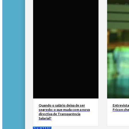
Quando o salário deixa de ser
Entrevist
segredo: o que muda com a nova
Fricon ch
directiva de Transparência
Salarial?
VER MAIS