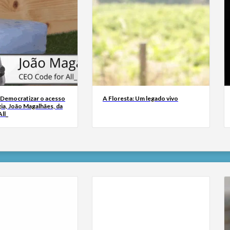
 Democratizar o acesso
A Floresta: Um legado vivo
ia, João Magalhães, da
ll_