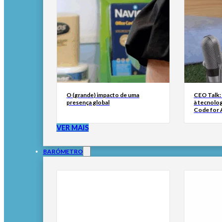
O (grande) impacto de uma
CEO Talk:
presença global
à tecnolog
Code for A
VER MAIS
BARÓMETRO