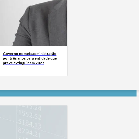
Governo nomeia administração
por três anos para entidade que
prevê extinguir em 2027