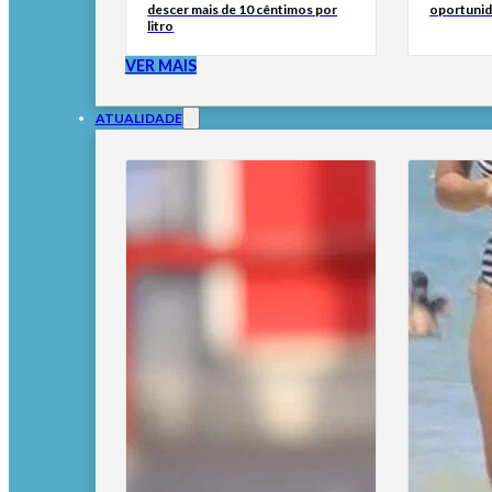
descer mais de 10 cêntimos por
oportunid
litro
VER MAIS
ATUALIDADE