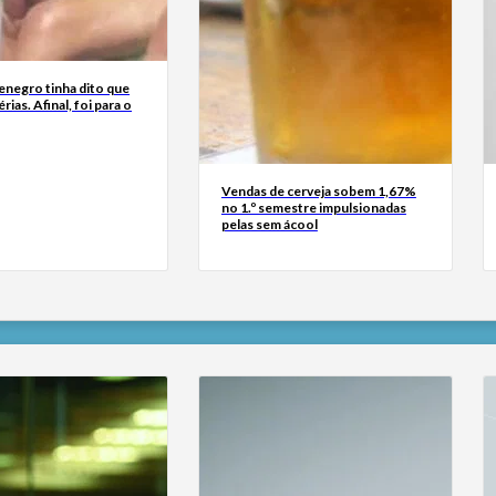
enegro tinha dito que
érias. Afinal, foi para o
Vendas de cerveja sobem 1,67%
no 1.º semestre impulsionadas
pelas sem ácool