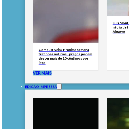
Luís Mont
não ia de f
Algarve
Combustíveis? Próxima semana
traz boas notícias…preços podem
descer mais de 10 cêntimos por
litro
VER MAIS
EDIÇÃO IMPRESSA