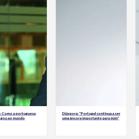
a: Como a portuguesa
Diáspora: “Portugal continua a ser
egou ao mundo
uma âncora importante para mim”