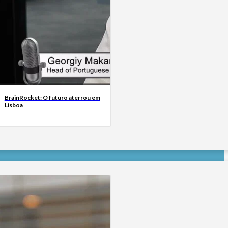
BrainRocket: O futuro aterrou em
Lisboa