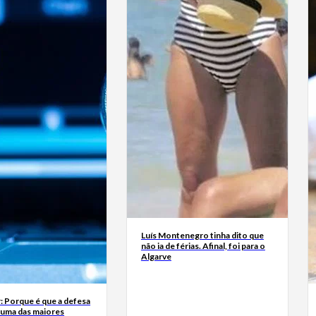
Luís Montenegro tinha dito que
não ia de férias. Afinal, foi para o
Algarve
: Porque é que a defesa
 uma das maiores