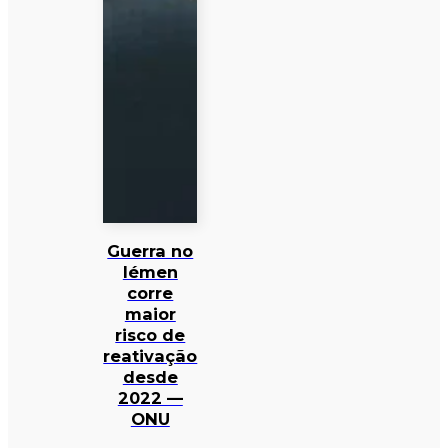
Guerra no
Iémen
corre
maior
risco de
reativação
desde
2022 —
ONU