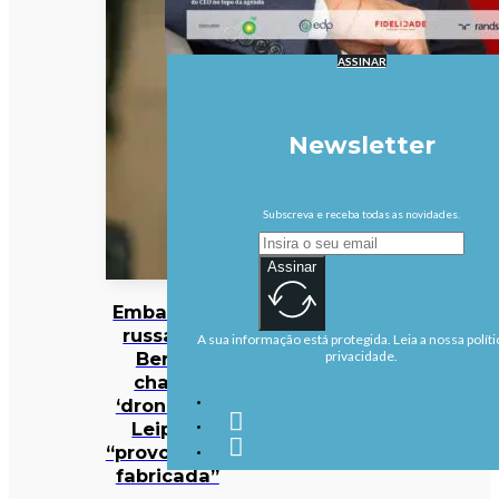
ASSINAR
Newsletter
Subscreva e receba todas as novidades.
Assinar
Embaixada
russa em
A sua informação está protegida. Leia a nossa políti
Berlim
privacidade.
chama
‘drone’ em
Leipzig
“provocação
fabricada”