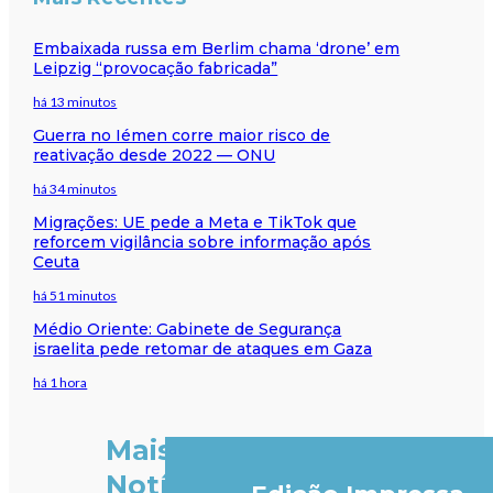
Embaixada russa em Berlim chama ‘drone’ em
Leipzig “provocação fabricada”
há 13 minutos
Guerra no Iémen corre maior risco de
reativação desde 2022 — ONU
há 34 minutos
Migrações: UE pede a Meta e TikTok que
reforcem vigilância sobre informação após
Ceuta
há 51 minutos
Médio Oriente: Gabinete de Segurança
israelita pede retomar de ataques em Gaza
há 1 hora
Mais
Notícias