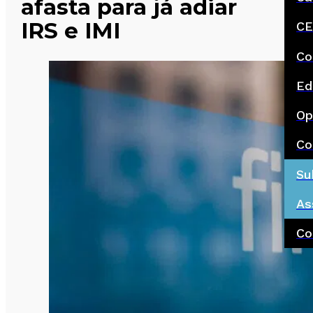
afasta para já adiar
IRS e IMI
CE
Co
Ed
Op
Co
Su
As
Co