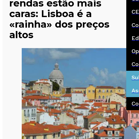
rendas estão mais
caras: Lisboa é a
CE
«rainha» dos preços
Co
altos
Ed
Op
Co
Su
As
Co