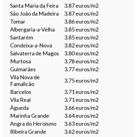
Santa Maria da Feira
3.87 euros/m2
São João da Madeira
3.87 euros/m2
Tomar
3.86 euros/m2
Albergaria-a-Velha
3.85 euros/m2
Santarém
3.85 euros/m2
Condeixa-a-Nova
3.82 euros/m2
Salvaterra de Magos
3.80 euros/m2
Murtosa
3.78 euros/m2
Guimarães
3.77 euros/m2
Vila Nova de
3.75 euros/m2
Famalicão
Barcelos
3.71 euros/m2
Vila Real
3.71 euros/m2
Águeda
3.66 euros/m2
Marinha Grande
3.64 euros/m2
Angra do Heroísmo
3.63 euros/m2
Ribeira Grande
3.62 euros/m2