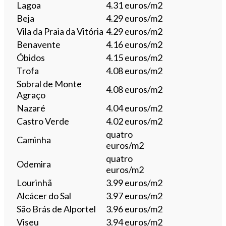
Lagoa
4.31 euros/m2
Beja
4.29 euros/m2
Vila da Praia da Vitória
4.29 euros/m2
Benavente
4.16 euros/m2
Óbidos
4.15 euros/m2
Trofa
4.08 euros/m2
Sobral de Monte
4.08 euros/m2
Agraço
Nazaré
4.04 euros/m2
Castro Verde
4.02 euros/m2
quatro
Caminha
euros/m2
quatro
Odemira
euros/m2
Lourinhã
3.99 euros/m2
Alcácer do Sal
3.97 euros/m2
São Brás de Alportel
3.96 euros/m2
Viseu
3.94 euros/m2