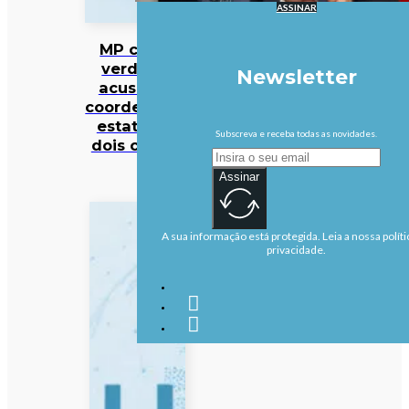
ASSINAR
MP cabo-
verdiano
Newsletter
acusa ex-
coordenador
estatal de
Subscreva e receba todas as novidades.
dois crimes
Assinar
A sua informação está protegida. Leia a nossa políti
privacidade.