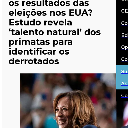
os resultados das
eleições nos EUA?
CE
Estudo revela
Co
‘talento natural’ dos
Ed
primatas para
Op
identificar os
derrotados
Co
Su
As
Co