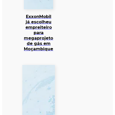
ExxonMobil
já escolheu
empreiteiro
para
megaprojeto
de gás em
Moçambique