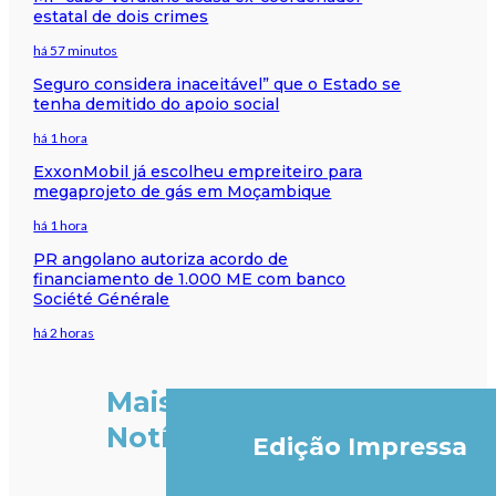
estatal de dois crimes
há 57 minutos
Seguro considera inaceitável” que o Estado se
tenha demitido do apoio social
há 1 hora
ExxonMobil já escolheu empreiteiro para
megaprojeto de gás em Moçambique
há 1 hora
PR angolano autoriza acordo de
financiamento de 1.000 ME com banco
Société Générale
há 2 horas
Mais
Notícias
Edição Impressa