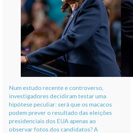
Num estudo recente e controverso,
investigadores decidiram testar uma
hipótese peculiar: será que os macacos
podem prever o resultado das eleições
presidenciais dos EUA apenas ao
observar fotos dos candidatos? A