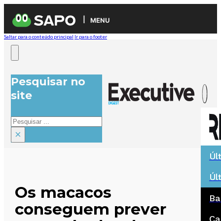
MENU
Saltar para o conteúdo principal
Ir para o footer
Pesquisar no
site
Pesquisar
×
Úl
Úl
Os macacos
Ba
conseguem prever
Ca