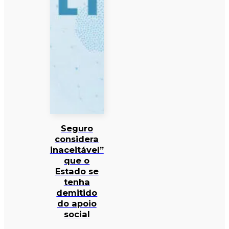
Seguro
considera
inaceitável”
que o
Estado se
tenha
demitido
do apoio
social