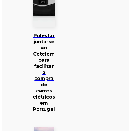
Polestar
junta-se
ao
Cetelem
para
facilitar
a
compra
de
carros
elétricos
em
Portugal