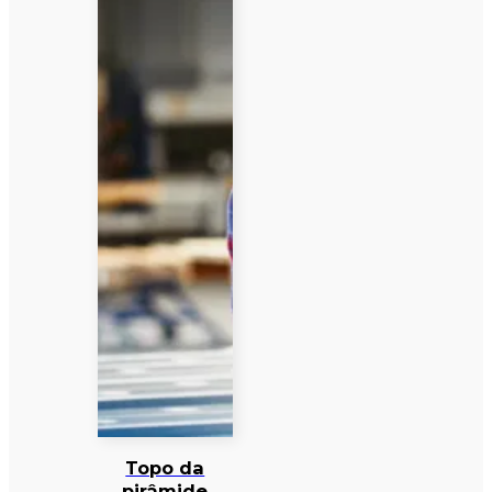
Topo da
pirâmide