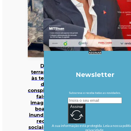
ASSINAR
Do
terramoto
Newsletter
às teorias
da
conspiração:
Subscreva e receba todas as novidades.
falsas
imagens e
Assinar
boatos
inundam as
redes
A sua informação está protegida. Leia a nossa políti
sociais após
privacidade.