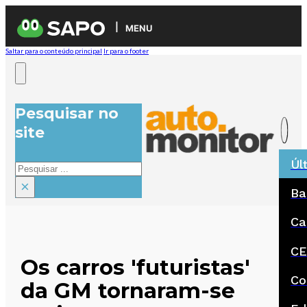
MENU
Saltar para o conteúdo principal
Ir para o footer
Pesquisar no
site
Úl
Pesquisar
×
Ba
Ca
CE
Os carros 'futuristas'
Co
da GM tornaram-se