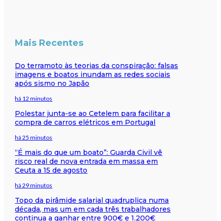
Mais Recentes
Do terramoto às teorias da conspiração: falsas
imagens e boatos inundam as redes sociais
após sismo no Japão
há 12 minutos
Polestar junta-se ao Cetelem para facilitar a
compra de carros elétricos em Portugal
há 25 minutos
“É mais do que um boato”: Guarda Civil vê
risco real de nova entrada em massa em
Ceuta a 15 de agosto
há 29 minutos
Topo da pirâmide salarial quadruplica numa
década, mas um em cada três trabalhadores
continua a ganhar entre 900€ e 1.200€