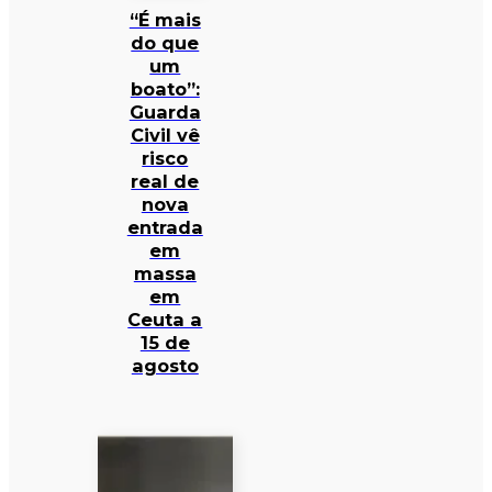
“É mais
do que
um
boato”:
Guarda
Civil vê
risco
real de
nova
entrada
em
massa
em
Ceuta a
15 de
agosto