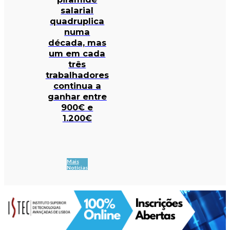
salarial
quadruplica
numa
década, mas
um em cada
três
trabalhadores
continua a
ganhar entre
900€ e
1.200€
Mais
Notícias