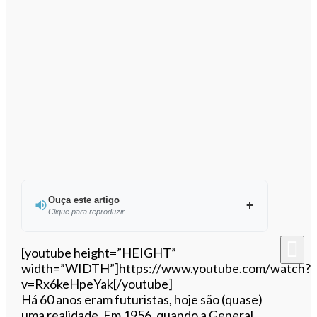
Ouça este artigo
Clique para reproduzir
Ouvir este artigo
[youtube height=”HEIGHT”
width=”WIDTH”]https://www.youtube.com/watch?
v=Rx6keHpeYak[/youtube]
Há 60 anos eram futuristas, hoje são (quase)
uma realidade. Em 1956, quando a General