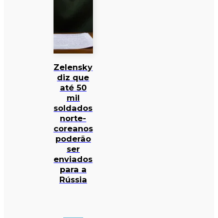
Zelensky
diz que
até 50
mil
soldados
norte-
coreanos
poderão
ser
enviados
para a
Rússia