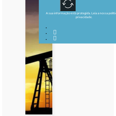
A sua informação está protegida. Leia a nossa políti
privacidade.