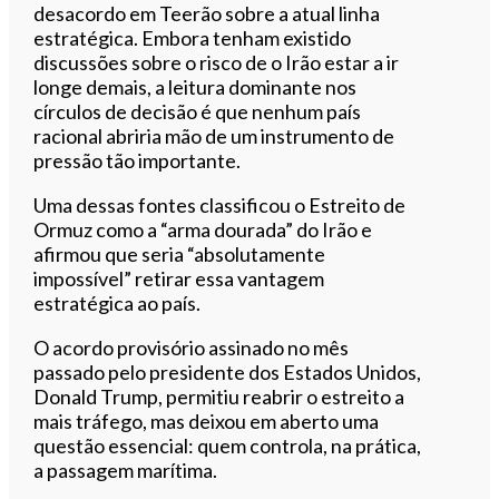
desacordo em Teerão sobre a atual linha
estratégica. Embora tenham existido
discussões sobre o risco de o Irão estar a ir
longe demais, a leitura dominante nos
círculos de decisão é que nenhum país
racional abriria mão de um instrumento de
pressão tão importante.
Uma dessas fontes classificou o Estreito de
Ormuz como a “arma dourada” do Irão e
afirmou que seria “absolutamente
impossível” retirar essa vantagem
estratégica ao país.
O acordo provisório assinado no mês
passado pelo presidente dos Estados Unidos,
Donald Trump, permitiu reabrir o estreito a
mais tráfego, mas deixou em aberto uma
questão essencial: quem controla, na prática,
a passagem marítima.