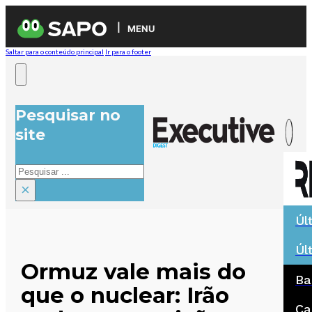
MENU
Saltar para o conteúdo principal
Ir para o footer
Pesquisar no
site
Pesquisar
×
Úl
Úl
Ormuz vale mais do
Ba
que o nuclear: Irão
Ca