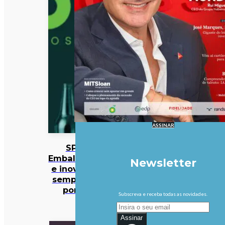
ASSINAR
SPV:
Embalagens
Newsletter
e inovação
sempre no
ponto
Subscreva e receba todas as novidades.
Assinar