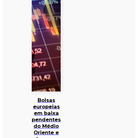
Bolsas
europeias
em baixa
pendentes
do Médio
Oriente e