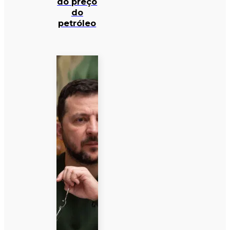
do preço
do
petróleo