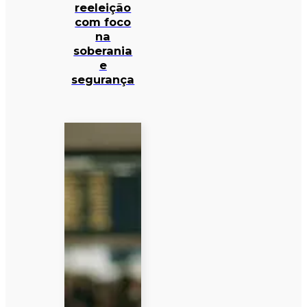
reeleição
com foco
na
soberania
e
segurança