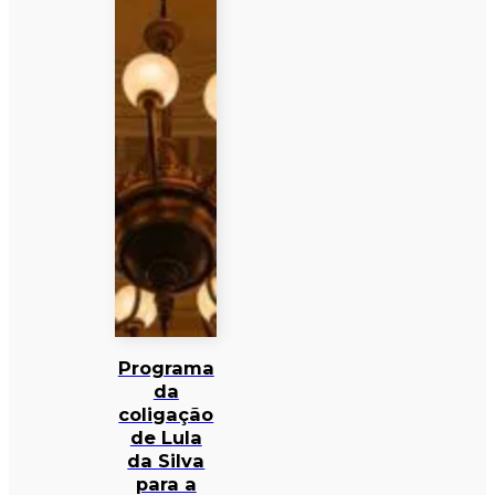
Programa
da
coligação
de Lula
da Silva
para a