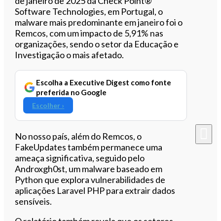
de janeiro de 2025 da Check Point®
Software Technologies, em Portugal, o
malware mais predominante em janeiro foi o
Remcos, com um impacto de 5,91% nas
organizações, sendo o setor da Educação e
Investigação o mais afetado.
Escolha a Executive Digest como fonte
preferida no Google
Escolher ›
No nosso país, além do Remcos, o
FakeUpdates também permanece uma
ameaça significativa, seguido pelo
Androxgh0st, um malware baseado em
Python que explora vulnerabilidades de
aplicações Laravel PHP para extrair dados
sensíveis.
O relatório também revela que os setores