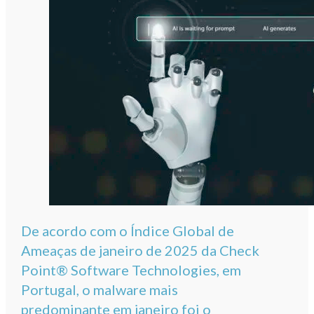
De acordo com o Índice Global de
Ameaças de janeiro de 2025 da Check
Point® Software Technologies, em
Portugal, o malware mais
predominante em janeiro foi o