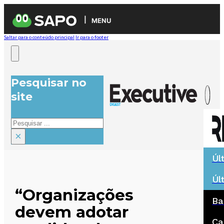
MENU
Saltar para o conteúdo principal
Ir para o footer
Pesquisar no
site
Pesquisar
×
Úl
Úl
“Organizações
Ba
devem adotar
Ca