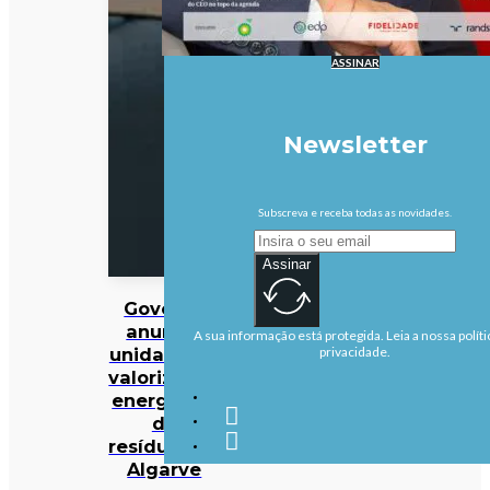
ASSINAR
Newsletter
Subscreva e receba todas as novidades.
Assinar
Governo
anuncia
A sua informação está protegida. Leia a nossa políti
unidade de
privacidade.
valorização
energética
de
resíduos no
Algarve