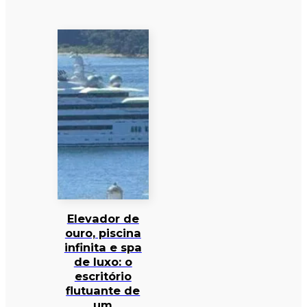
Elevador de
ouro, piscina
infinita e spa
de luxo: o
escritório
flutuante de
um