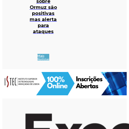
sobre
Ormuz são
positivas
mas alerta
para
ataques
Mais
Notícias