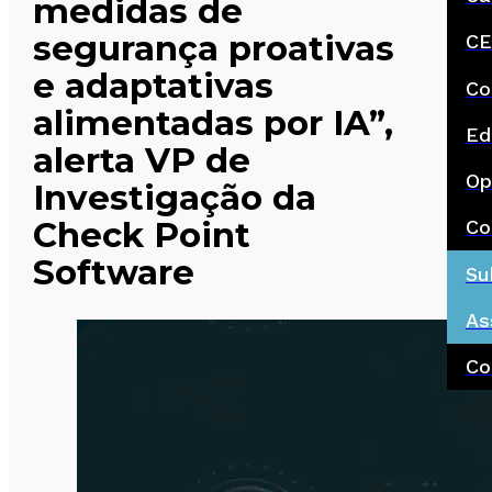
medidas de
segurança proativas
CE
e adaptativas
Co
alimentadas por IA”,
Ed
alerta VP de
Op
Investigação da
Check Point
Co
Software
Su
As
Co