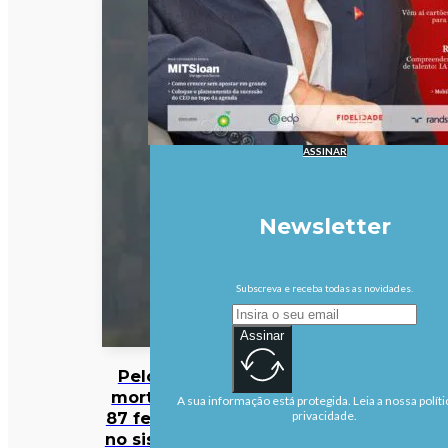
ASSINAR
Newsletter
Subscreva e receba todas as novidades.
Assinar
Pelo 111
mortos e
A sua informação está protegida. Leia a nossa políti
87 feridos
privacidade.
no sismo –