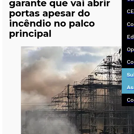
garante que vai abrir
portas apesar do
CE
incêndio no palco
Co
principal
Ed
Op
Co
Su
As
Co