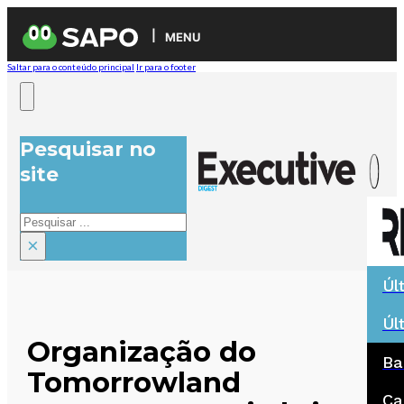
MENU
Saltar para o conteúdo principal
Ir para o footer
Pesquisar no
site
Pesquisar
×
Úl
Úl
Organização do
Ba
Tomorrowland
Ca