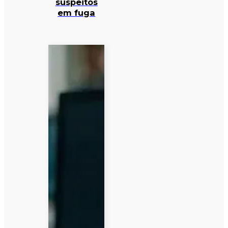
suspeitos
em fuga