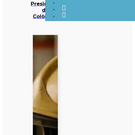
Presidente
da
Colômbia