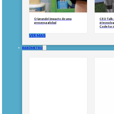
O (grande) impacto de uma
CEO Talk:
presença global
à tecnolog
Code for A
VER MAIS
BARÓMETRO