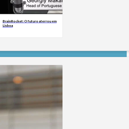
BrainRocket: O futuro aterrou em
Lisboa