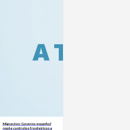
Migrações: Governo espanhol
repõe controlos fronteiriços a