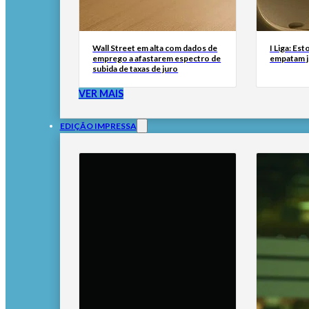
Wall Street em alta com dados de
I Liga: Est
emprego a afastarem espectro de
empatam j
subida de taxas de juro
VER MAIS
EDIÇÃO IMPRESSA