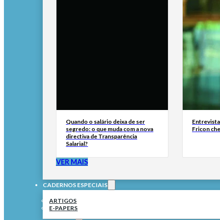
Quando o salário deixa de ser
Entrevist
segredo: o que muda com a nova
Fricon ch
directiva de Transparência
Salarial?
VER MAIS
CADERNOS ESPECIAIS
ARTIGOS
E-PAPERS