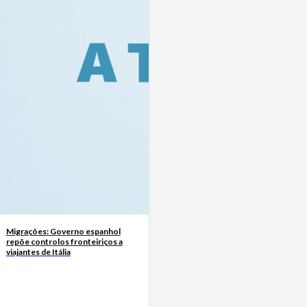
Migrações: Governo espanhol
repõe controlos fronteiriços a
viajantes de Itália