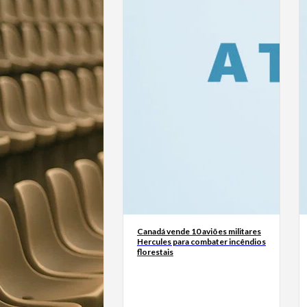
Canadá vende 10 aviões militares
Hercules para combater incêndios
florestais