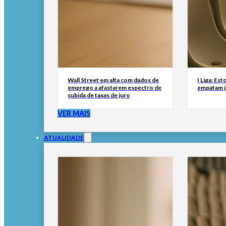
Wall Street em alta com dados de
I Liga: Est
emprego a afastarem espectro de
empatam j
subida de taxas de juro
VER MAIS
ATUALIDADE