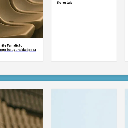
florestais
oril e Famalicão
ogo inaugural da época