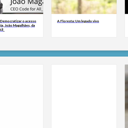
 Democratizar o acesso
A Floresta: Um legado vivo
ia, João Magalhães, da
ll_