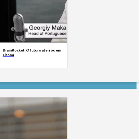
BrainRocket: O futuro aterrou em
Lisboa