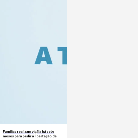
Famílias realizam vigília há sete
meses para pedir a libertação de