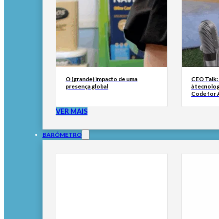
O (grande) impacto de uma
CEO Talk:
presença global
à tecnolog
Code for A
VER MAIS
BARÓMETRO