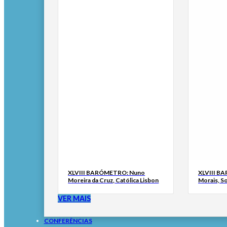
XLVIII BARÓMETRO: Nuno
XLVIII B
Moreira da Cruz, Católica Lisbon
Morais, S
VER MAIS
CONFERÊNCIAS