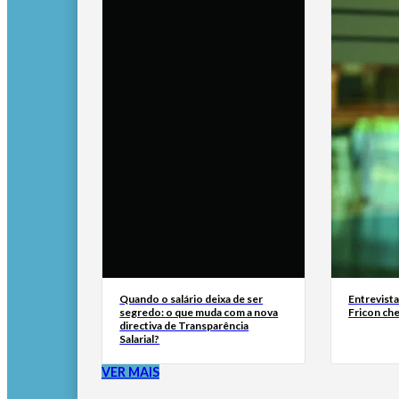
Quando o salário deixa de ser
Entrevist
segredo: o que muda com a nova
Fricon ch
directiva de Transparência
Salarial?
VER MAIS