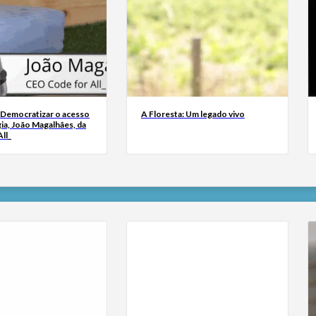
 Democratizar o acesso
A Floresta: Um legado vivo
ia, João Magalhães, da
ll_