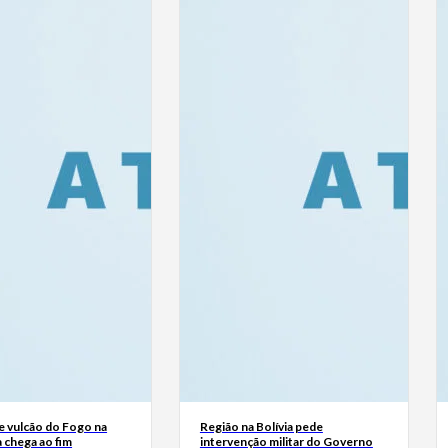
e vulcão do Fogo na
Região na Bolívia pede
 chega ao fim
intervenção militar do Governo