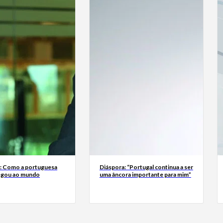
a: Como a portuguesa
Diáspora: “Portugal continua a ser
egou ao mundo
uma âncora importante para mim”