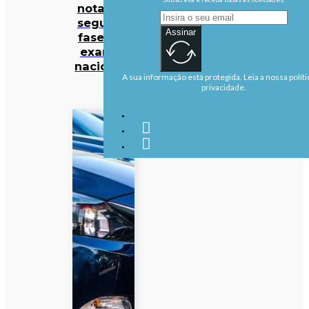
notas da
segunda
Assinar
fase dos
exames
nacionais
A sua informação está protegida. Leia a nossa políti
privacidade.