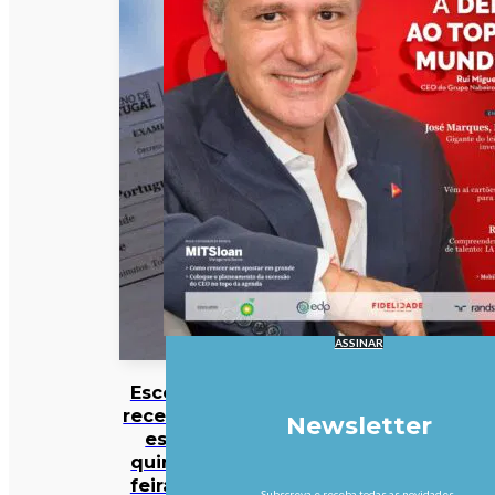
ASSINAR
Escolas
recebem
Newsletter
esta
quinta-
feira as
Subscreva e receba todas as novidades.