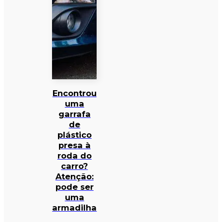
Encontrou
uma
garrafa
de
plástico
presa à
roda do
carro?
Atenção:
pode ser
uma
armadilha