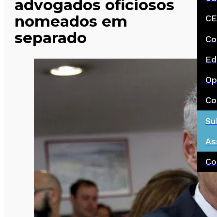
advogados oficiosos
nomeados em
CE
separado
Co
Ed
Op
Co
Su
As
Co