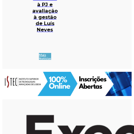
à PJ e
avaliação
à gestão
de Luís
Neves
Mais
Notícias