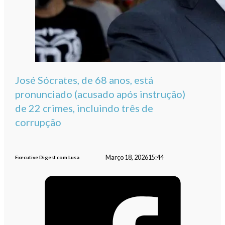
José Sócrates, de 68 anos, está
pronunciado (acusado após instrução)
de 22 crimes, incluindo três de
corrupção
Março 18, 2026
15:44
Executive Digest com Lusa