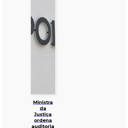
Ministra
da
Justiça
ordena
auditoria