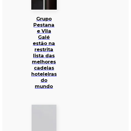
Grupo
Pestana
e Vila
Galé
estão na
restrita
lista das
melhores
cadeias
hoteleiras
do
mundo