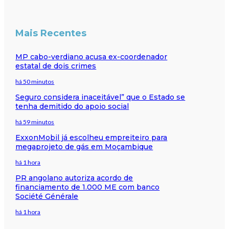
Mais Recentes
MP cabo-verdiano acusa ex-coordenador
estatal de dois crimes
há 50 minutos
Seguro considera inaceitável” que o Estado se
tenha demitido do apoio social
há 59 minutos
ExxonMobil já escolheu empreiteiro para
megaprojeto de gás em Moçambique
há 1 hora
PR angolano autoriza acordo de
financiamento de 1.000 ME com banco
Société Générale
há 1 hora