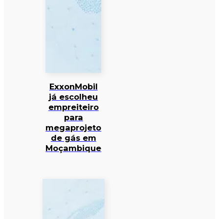
ExxonMobil
já escolheu
empreiteiro
para
megaprojeto
de gás em
Moçambique