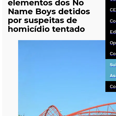
elementos dos No
Name Boys detidos
CE
por suspeitas de
Co
homicídio tentado
Ed
Op
Co
Su
As
Co