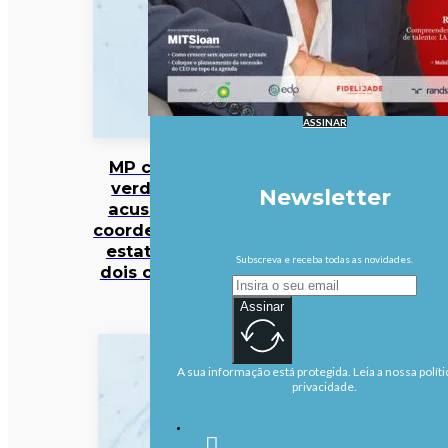
ASSINAR
MP cabo-
verdiano
Newsletter
acusa ex-
coordenador
estatal de
Subscreva e receba todas as novidades.
dois crimes
Assinar
A sua informação está protegida. Leia a nossa políti
privacidade.