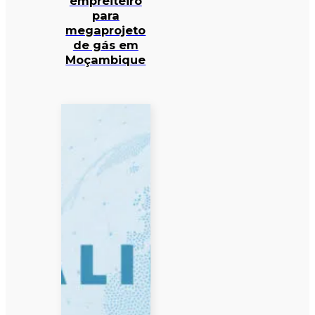
empreiteiro
para
megaprojeto
de gás em
Moçambique