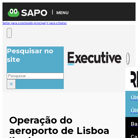
MENU
Saltar para o conteúdo principal
Ir para o footer
Pesquisar no
site
Pesquisar
×
Úl
Úl
Operação do
Ba
aeroporto de Lisboa
Ca