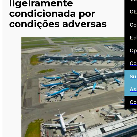
ligeiramente
condicionada por
CE
condições adversas
Co
Ed
Op
Co
Su
As
Co