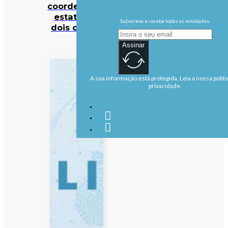
coordenador
estatal de
Subscreva e receba todas as novidades.
dois crimes
Assinar
A sua informação está protegida. Leia a nossa políti
privacidade.