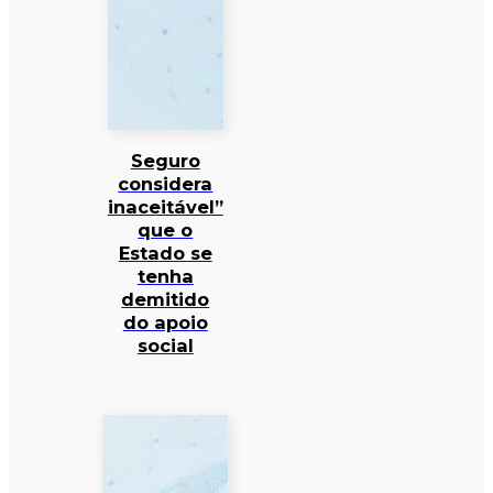
Seguro
considera
inaceitável”
que o
Estado se
tenha
demitido
do apoio
social