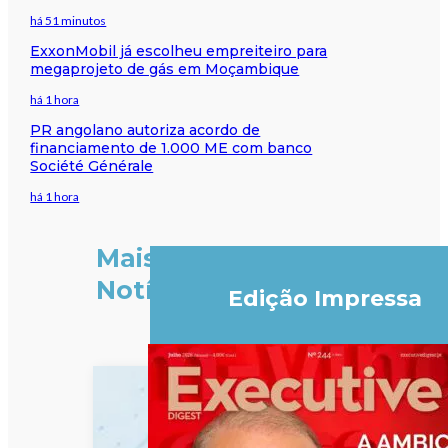
há 51 minutos
ExxonMobil já escolheu empreiteiro para
megaprojeto de gás em Moçambique
há 1 hora
PR angolano autoriza acordo de
financiamento de 1.000 ME com banco
Société Générale
há 1 hora
Mais
Notícias
Edição Impressa