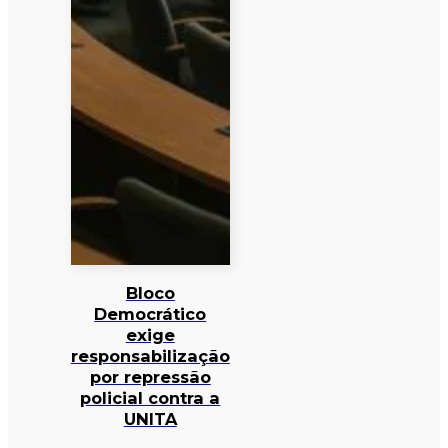
Bloco
Democrático
exige
responsabilização
por repressão
policial contra a
UNITA