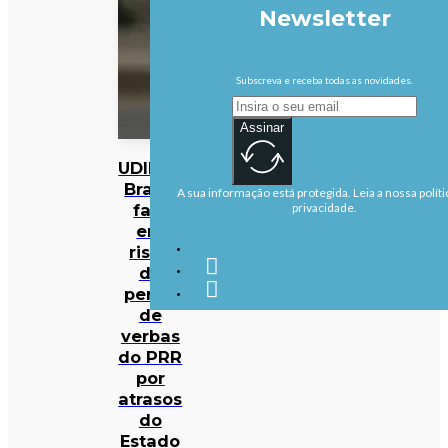
Newsletter
Subscreva e receba todas as novidades.
Assinar
UDIPSS
Braga
A sua informação está protegida. Leia a nossa políti
fala
privacidade.
em
risco
de
perda
de
verbas
do PRR
por
atrasos
do
Estado