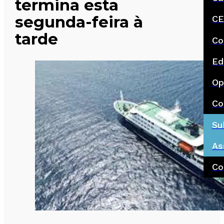
termina esta
segunda-feira à
CE
tarde
Co
Ed
Op
Co
Su
As
Co