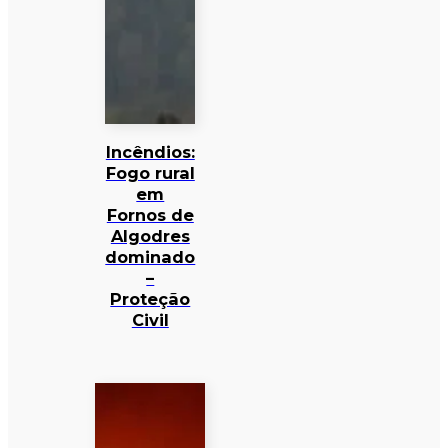
Incêndios:
Fogo rural
em
Fornos de
Algodres
dominado
–
Proteção
Civil