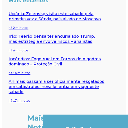
Mais Recentes
Ucrânia: Zelensky visita este sábado pela
primeira vez a Sérvia, país aliado de Moscovo
há 2 minutos
Irão: Teerão pensa ter encurralado Trump,
mas estratégia envolve riscos – analistas
há 6 minutos
Incêndios: Fogo rural em Fornos de Algodres
dominado – Proteção Civil
há 16 minutos
Animais passam a ser oficialmente resgatados
em catástrofes: nova lei entra em vigor este
sábado
há 17 minutos
Mais
Notícias