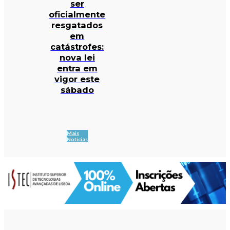
ser
oficialmente
resgatados
em
catástrofes:
nova lei
entra em
vigor este
sábado
Mais
Notícias