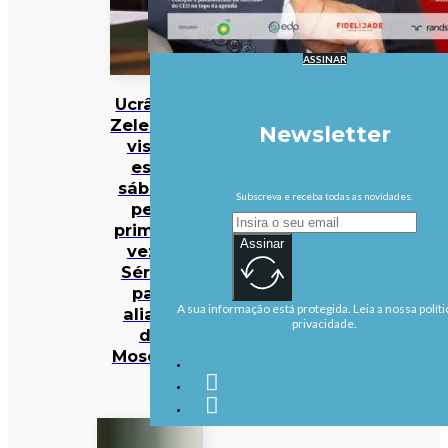
ASSINAR
Ucrânia:
Zelensky
Newsletter
visita
este
sábado
Subscreva e receba todas as novidades.
pela
primeira
Assinar
vez a
Sérvia,
país
A sua informação está protegida. Leia a nossa políti
aliado
privacidade.
de
Moscovo