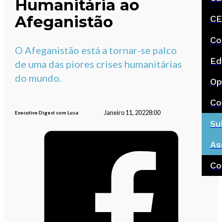
Humanitária ao
Afeganistão
CE
Co
O Afeganistão está a tornar-se palco
Ed
de uma das piores crises humanitárias
do mundo.
Op
Co
Janeiro 11, 2022
8:00
Executive Digest com Lusa
Su
As
Co