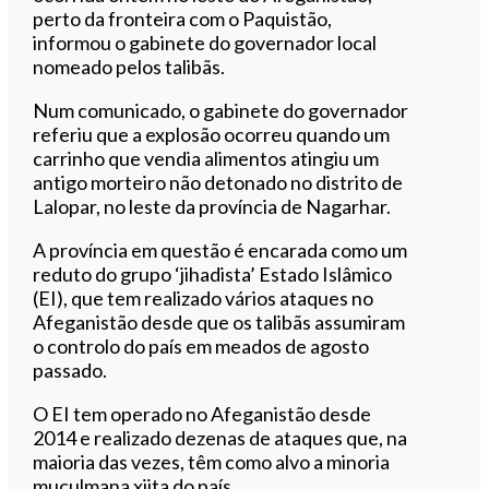
perto da fronteira com o Paquistão,
informou o gabinete do governador local
nomeado pelos talibãs.
Num comunicado, o gabinete do governador
referiu que a explosão ocorreu quando um
carrinho que vendia alimentos atingiu um
antigo morteiro não detonado no distrito de
Lalopar, no leste da província de Nagarhar.
A província em questão é encarada como um
reduto do grupo ‘jihadista’ Estado Islâmico
(EI), que tem realizado vários ataques no
Afeganistão desde que os talibãs assumiram
o controlo do país em meados de agosto
passado.
O EI tem operado no Afeganistão desde
2014 e realizado dezenas de ataques que, na
maioria das vezes, têm como alvo a minoria
muçulmana xiita do país.