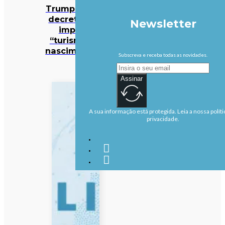
Trump assina
decreto que
Newsletter
impede
“turismo de
nascimentos”
Subscreva e receba todas as novidades.
Assinar
A sua informação está protegida. Leia a nossa políti
privacidade.