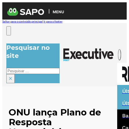
MENU
Saltar para o conteúdo principal
Ir para o footer
Pesquisar no
site
Pesquisar
×
Úl
Úl
ONU lança Plano de
Ba
Resposta
Ca