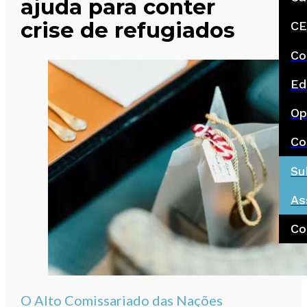
ajuda para conter
crise de refugiados
CE
Co
Ed
Op
Co
Su
As
Co
O Alto Comissariado das Nações