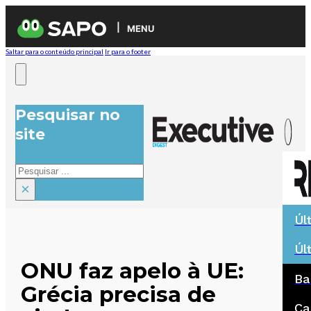
MENU
Saltar para o conteúdo principal
Ir para o footer
Pesquisar no
site
Pesquisar
×
Úl
Úl
ONU faz apelo à UE:
Ba
Grécia precisa de
Ca