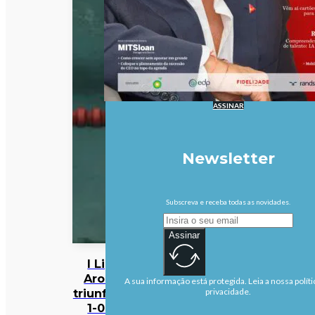
ASSINAR
Newsletter
Subscreva e receba todas as novidades.
Assinar
I Liga:
Arouca
A sua informação está protegida. Leia a nossa políti
triunfa por
privacidade.
1-0 na