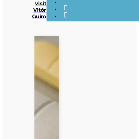
visita ao
Vitória de
Guimarães