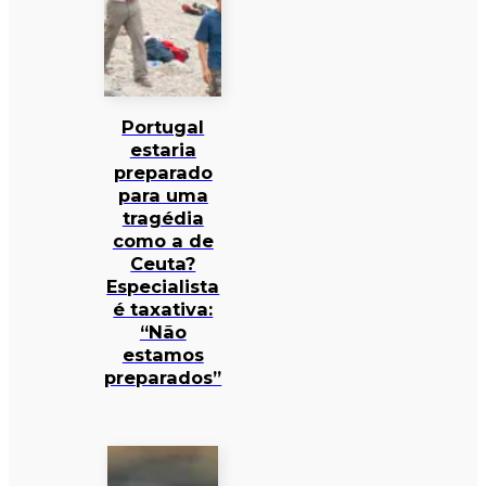
Portugal
estaria
preparado
para uma
tragédia
como a de
Ceuta?
Especialista
é taxativa:
“Não
estamos
preparados”