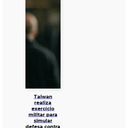
Taiwan
realiza
exercício
militar para
simular
defesa contra