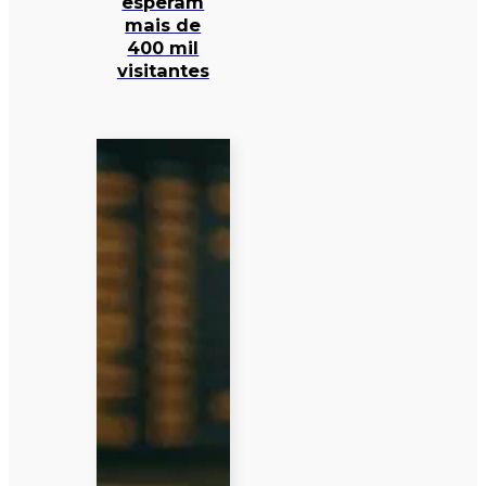
esperam
mais de
400 mil
visitantes