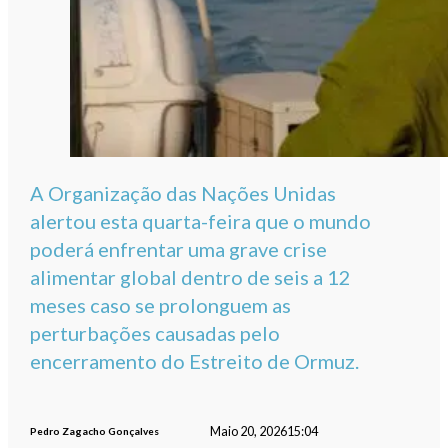
A Organização das Nações Unidas
alertou esta quarta-feira que o mundo
poderá enfrentar uma grave crise
alimentar global dentro de seis a 12
meses caso se prolonguem as
perturbações causadas pelo
encerramento do Estreito de Ormuz.
Maio 20, 2026
15:04
Pedro Zagacho Gonçalves