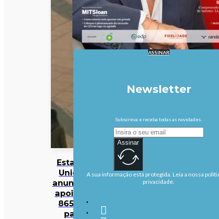
ASSINAR
Newsletter
Subscreva e receba todas as novidades.
Assinar
Estados
Unidos
A sua informação está protegida. Leia a nossa políti
anunciam
privacidade.
apoio de
865 ME
para