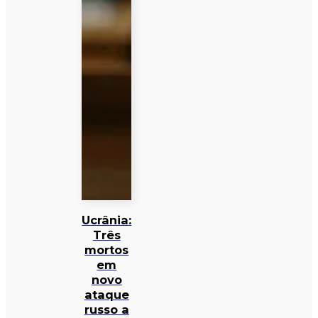
Ucrânia:
Três
mortos
em
novo
ataque
russo a