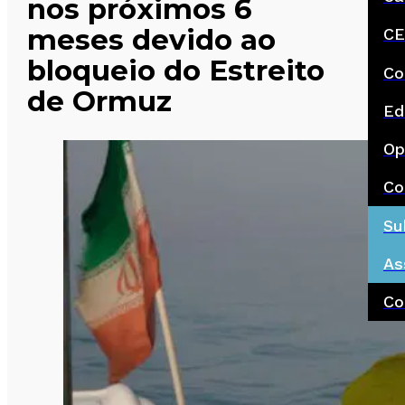
nos próximos 6
meses devido ao
CE
bloqueio do Estreito
Co
de Ormuz
Ed
Op
Co
Su
As
Co