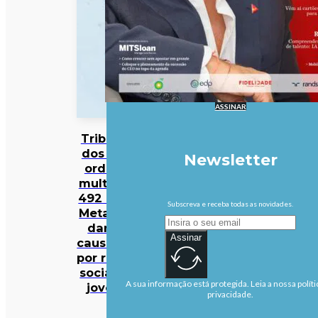
ASSINAR
Tribunal
dos EUA
Newsletter
ordena
multa de
492 ME à
Subscreva e receba todas as novidades.
Meta por
danos
Assinar
causados
por redes
sociais a
A sua informação está protegida. Leia a nossa políti
jovens
privacidade.