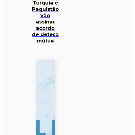
Turquia e
Paquistão
vão
assinar
acordo
de defesa
mútua