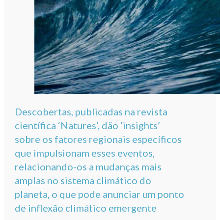
Descobertas, publicadas na revista
científica ‘Natures’, dão ‘insights’
sobre os fatores regionais específicos
que impulsionam esses eventos,
relacionando-os a mudanças mais
amplas no sistema climático do
planeta, o que pode anunciar um ponto
de inflexão climático emergente