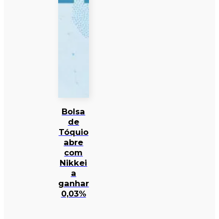
Bolsa
de
Tóquio
abre
com
Nikkei
a
ganhar
0,03%