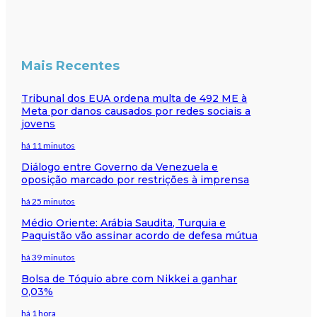
Mais Recentes
Tribunal dos EUA ordena multa de 492 ME à
Meta por danos causados por redes sociais a
jovens
há 11 minutos
Diálogo entre Governo da Venezuela e
oposição marcado por restrições à imprensa
há 25 minutos
Médio Oriente: Arábia Saudita, Turquia e
Paquistão vão assinar acordo de defesa mútua
há 39 minutos
Bolsa de Tóquio abre com Nikkei a ganhar
0,03%
há 1 hora