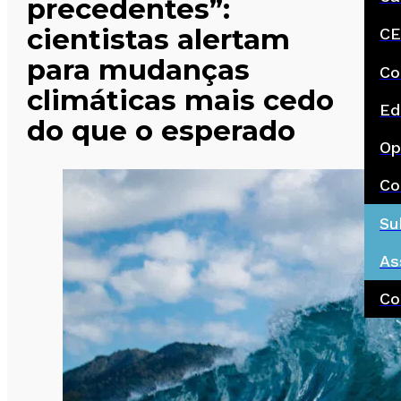
precedentes”:
cientistas alertam
CE
para mudanças
Co
climáticas mais cedo
Ed
do que o esperado
Op
Co
Su
As
Co