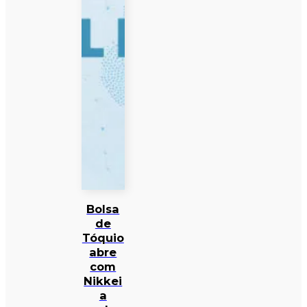
Bolsa
de
Tóquio
abre
com
Nikkei
a