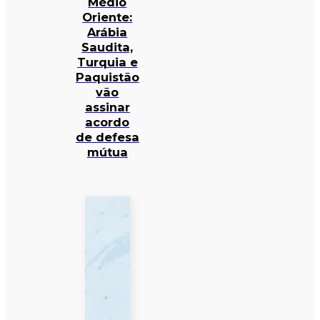
Médio
Oriente:
Arábia
Saudita,
Turquia e
Paquistão
vão
assinar
acordo
de defesa
mútua