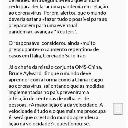
defendeu esta segunda-feira que ainda é
cedo para declarar uma pandemia em relação
ao coronavírus. Porém, alertou que o mundo
deveria estar a «fazer tudo o possível para se
prepararem para uma eventual
pandemia»,
avança a “Reuters”.
O responsável considerou ainda «muito
preocupante» o «aumento repentino» de
casos em Itália, Coreia do Sul e Irão.
Já o chefe da missão conjunta OMS-China,
Bruce Aylward, diz que o mundo deve
aprender com a forma como a China reagiu
ao coronavírus, salientando que as medidas
implementadas no país preveniram a
infecção de centenas de milhares de
pessoas. «A maior lição é a da velocidade. A
velocidade é tudo e o que mais me preocupa
é: será que o resto do mundo aprendeu a
lição da velocidade?», questionou-se.