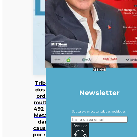
ASSINAR
Tribunal
dos EUA
Newsletter
ordena
multa de
492 ME à
Subscreva e receba todas as novidades.
Meta por
danos
Assinar
causados
por redes