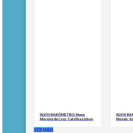
XLVIII BARÓMETRO: Nuno
XLVIII B
Moreira da Cruz, Católica Lisbon
Morais, S
VER MAIS