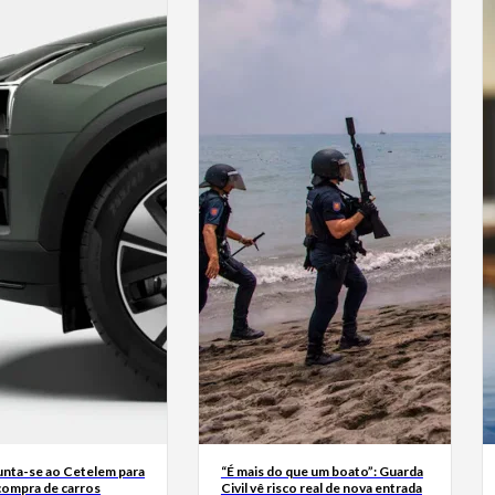
junta-se ao Cetelem para
“É mais do que um boato”: Guarda
a compra de carros
Civil vê risco real de nova entrada