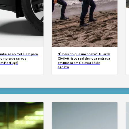
junta-se ao Cetelem para
“É mais do que um boato”: Guarda
a compra de carros
Civil vê risco real de nova entrada
 em Portugal
em massa em Ceuta a 15 de
agosto