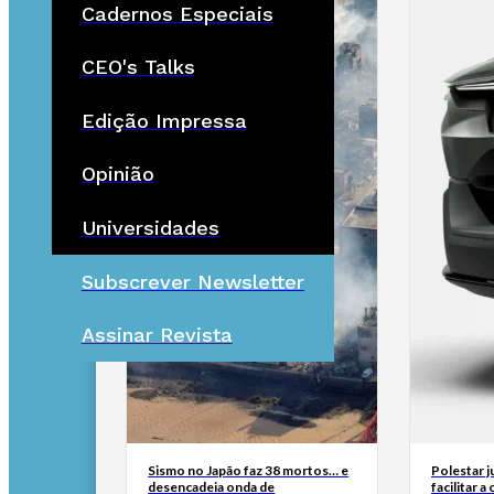
Cadernos Especiais
CEO's Talks
Edição Impressa
Opinião
Universidades
Subscrever Newsletter
Assinar Revista
Sismo no Japão faz 38 mortos… e
Polestar 
desencadeia onda de
facilitar 