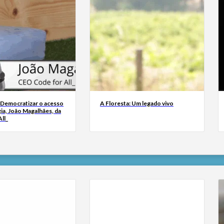
 Democratizar o acesso
A Floresta: Um legado vivo
ia, João Magalhães, da
ll_