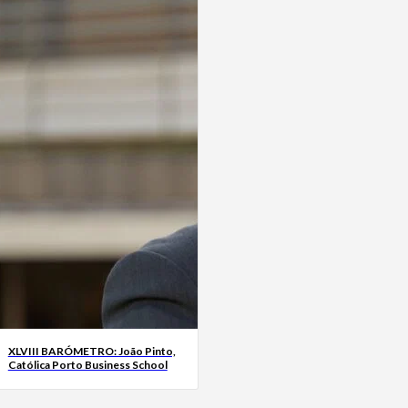
XLVIII BARÓMETRO: João Pinto,
Católica Porto Business School