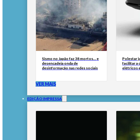
Sismo no Japão faz 38 mortos… e
Polestar 
desencadeia onda de
facilitar 
desinformação nas redes sociais
elétricos
VER MAIS
EDIÇÃO IMPRESSA