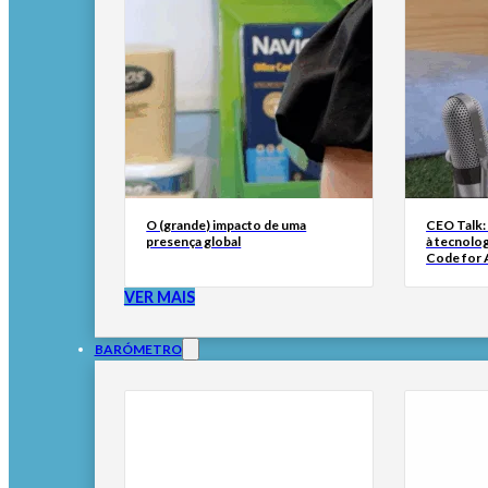
O (grande) impacto de uma
CEO Talk:
presença global
à tecnolog
Code for A
VER MAIS
BARÓMETRO