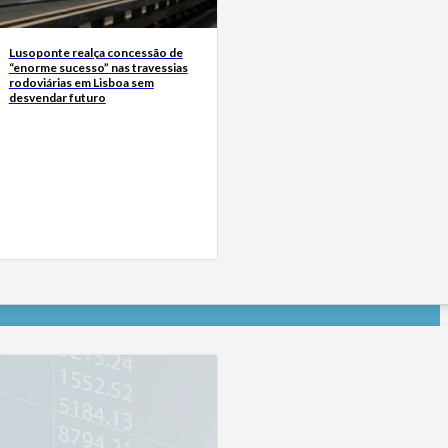
Lusoponte realça concessão de
“enorme sucesso” nas travessias
rodoviárias em Lisboa sem
desvendar futuro