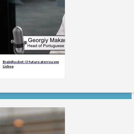
BrainRocket: O futuro aterrou em
Lisboa