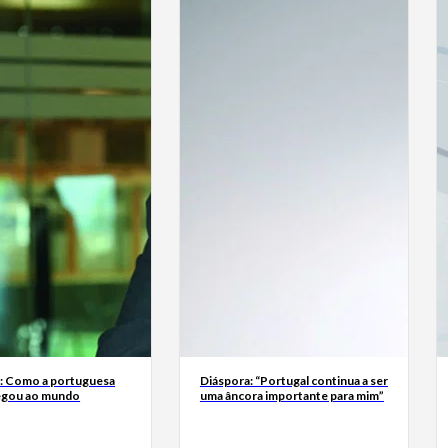
a: Como a portuguesa
Diáspora: “Portugal continua a ser
egou ao mundo
uma âncora importante para mim”