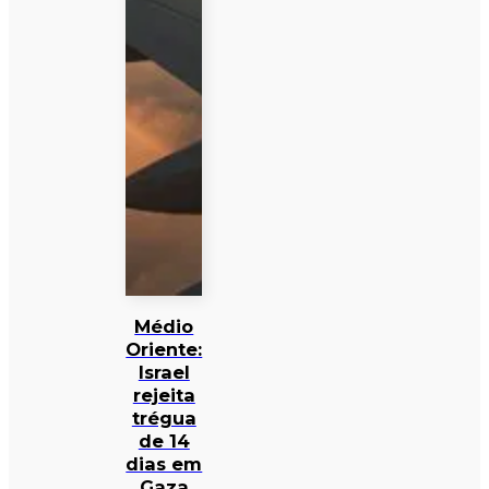
Médio
Oriente:
Israel
rejeita
trégua
de 14
dias em
Gaza