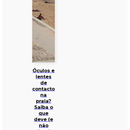
Óculos e
lentes
de
contacto
na
praia?
Saiba o
que
deve (e
não