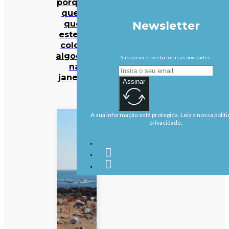
porque é
que há
quem
Newsletter
esteja a
colocar
algodões
Subscreva e receba todas as novidades.
nas
janelas?
Assinar
A sua informação está protegida. Leia a nossa políti
privacidade.