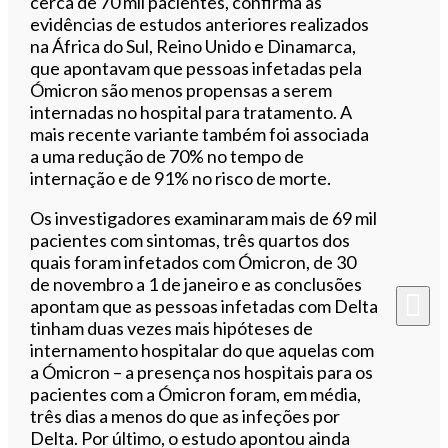
cerca de 70 mil pacientes, confirma as
evidências de estudos anteriores realizados
na África do Sul, Reino Unido e Dinamarca,
que apontavam que pessoas infetadas pela
Ómicron são menos propensas a serem
internadas no hospital para tratamento. A
mais recente variante também foi associada
a uma redução de 70% no tempo de
internação e de 91% no risco de morte.
Os investigadores examinaram mais de 69 mil
pacientes com sintomas, três quartos dos
quais foram infetados com Ómicron, de 30
de novembro a 1 de janeiro e as conclusões
apontam que as pessoas infetadas com Delta
tinham duas vezes mais hipóteses de
internamento hospitalar do que aquelas com
a Ómicron – a presença nos hospitais para os
pacientes com a Ómicron foram, em média,
três dias a menos do que as infeções por
Delta. Por último, o estudo apontou ainda