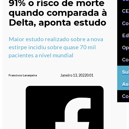
91% o risco de morte
quando comparada à
CE
Delta, aponta estudo
Co
Ed
Maior estudo realizado sobre a nova
estirpe incidiu sobre quase 70 mil
Op
pacientes a nível mundial
Co
Su
Janeiro 13, 2022
0:01
Francisco Laranjeira
As
Co