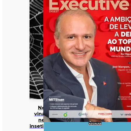
Nem
vinagre
nem
ASSINAR
inseticidas: